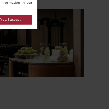
information in our
Yes, I accept