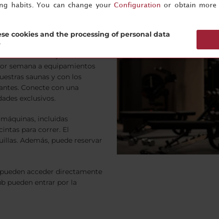
ing habits. You can change your
Configuration
or obtain more 
rpo y despertar la mente, ya
goría con instalaciones
se cookies and the processing of personal data
 servicios de bienestar, como
?
, además de masajes de alta
s por semana a equipamientos
uestras saunas y con los
izantes. Conecte con una
ades exclusivos.
 máquinas, incluidas
cintas para correr. El
illas. Además, puede reservar
s pueden acceder directamente
b pueden entrar por la