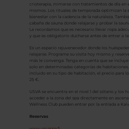
crioterapia, mimarse con tratamientos de día en e
mismos. Los rituales de temporada optimizan la e
bienestar con la cadencia de la naturaleza. Tambi
cabaña de sauna donde relajarse y probar la sauna 
Le recordamos que es necesario llevar ropa adecu
y que es obligatorio ducharse antes de entrar a la
Es un espacio rejuvenecedor donde los huéspede
relajarse. Programe su visita hoy mismo y reserve
más le convenga. Tenga en cuenta que se incluye e
solo en determinadas categorías de habitaciones. 
incluido en su tipo de habitación, el precio para 
25 €.
USVA se encuentra en el nivel 1 del sótano y los 
acceder a la zona del spa directamente en asce
Wellness Club pueden entrar por la entrada a Kai
Reservas
www.usvaspa.fi