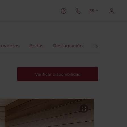
ES
 eventos
Bodas
Restauración
Spa
Virtual
Verificar disponibilidad