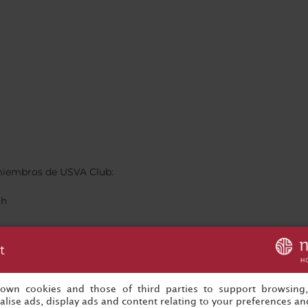
 miembros de USVA Club:
 h
t
s own cookies and those of third parties to support browsing
lise ads, display ads and content relating to your preferences and