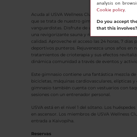
analysis on brows
Cookie policy
.
Acuda al USVA Wellness Club para ejercitar el cue
que se trata de nuestro gimnasio de primera cate
Do you accept the
vanguardistas. Disfrute de una completa gama de
that this involves
una revigorizante sauna y rituales de crioterapia
calidad. Aproveche el acceso las 24 horas, 7 día
deportivos punteros. Rejuvenezca unos años en n
tratamientos de crioterapia y sus efectos revital
dinámica comunidad a través de eventos y activid
Este gimnasio contiene una fantástica mezcla de
bicicletas, máquinas cardiovasculares, elípticas y 
gimnasio también cuenta con vestuarios con taqu
sesiones con un entrenador personal.
USVA está en el nivel 1 del sótano. Los huéspede
en ascensor. Los miembros de USVA Wellness Clu
entrada a Kaivopiha.
Reservas