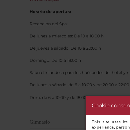
Horario de apertura
Recepción del Spa:
De lunes a miércoles: De 10 a 18:00 h
De jueves a sábado: De 10 a 20:00 h
Domingo: De 10 a 18:00 h
Sauna finlandesa para los huéspedes del hotel y
De lunes a sábado: de 6 a 10:00 y de 20:00 a 22:00
Dom: de 6 a 10:00 y de 18:00 a 22:00 h
Cookie consen
Gimnasio
This site uses it
experience, persona