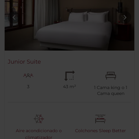
Junior Suite
3
43 m²
1
Cama king o
1
Cama queen
Aire acondicionado o
Colchones Sleep Better
climatizador