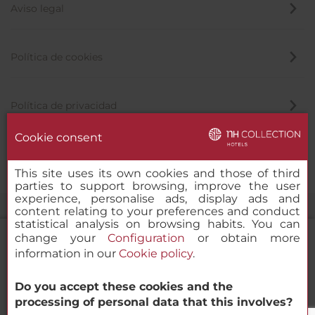
Aviso legal
Política de cookies
Política de privacidad
Cookie consent
Canal de denuncias
This site uses its own cookies and those of third
parties to support browsing, improve the user
experience, personalise ads, display ads and
content relating to your preferences and conduct
statistical analysis on browsing habits. You can
change your
Configuration
or obtain more
information in our
Cookie policy
.
NH Collection Heidelberg
Do you accept these cookies and the
© 2000-2026 MINOR HOTELS EUROPE & AMERICAS Santa Engracia,
processing of personal data that this involves?
120. 28003 Madrid, España