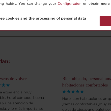
ing habits. You can change your
Configuration
or obtain more 
to
Detalles
se cookies and the processing of personal data
?
dan:
seos de volver
Bien ubicado, personal am
habitaciones confortables
a experiencia muy
ble, hotel cómodo, buena
Hotel con habitaciones amp
 y una atención de
,camas confortables ,muy b
ncia, y lo más importante
ubicado ,desayuno bufet,pe