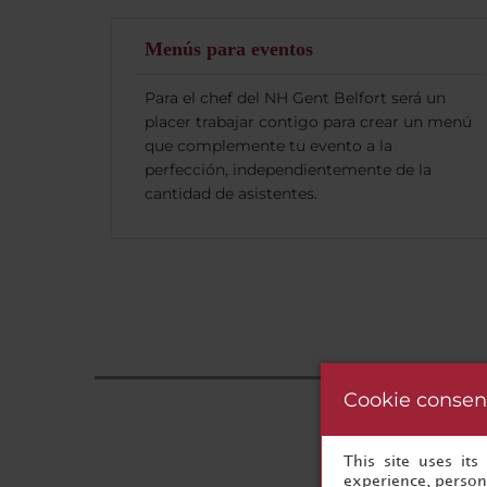
Menús para eventos
Para el chef del NH Gent Belfort será un
placer trabajar contigo para crear un menú
que complemente tu evento a la
perfección, independientemente de la
cantidad de asistentes.
Cookie consen
This site uses it
experience, persona