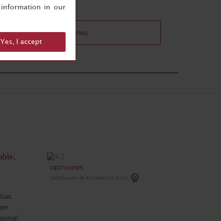
information in our
 de las salas de reuniones
Yes, I accept
able,
opiniones
Certificado de Excelencia 2025
lias
ien
rsonal