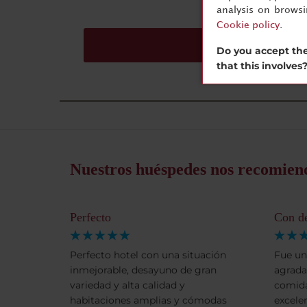
analysis on brows
Cookie policy
.
Solicitar presupues
Do you accept the
that this involves
Nuestros huéspedes nos recomien
Perfecto
Con de
Perfecto hotel con una situación
Fue un
inmejorable, desayuno de gran
agrada
variedad y alta calidad y
comida
habitaciones amplias y cómodas
excele