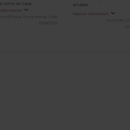
se como en casa
amable.
 información
Mostrar información
rnan1217puq.
Punta Arenas, Chile
oscarc991.
Li
01/09/2025
14