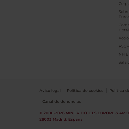
Corpo
Sobre
Euro
Comp
Hotel
Accio
RSC y
NH E
Sala 
Aviso legal
Política de cookies
Política d
Canal de denuncias
© 2000-2026
MINOR HOTELS EUROPE & AME
28003 Madrid, España