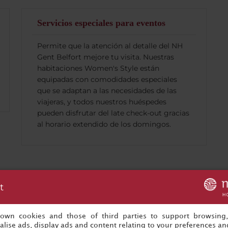
Servicios especiales para eventos
Permite que la atención al detalle del NH
Gent Belfort mejore tu visita. Nuestras
habitaciones Women's Style están
equipadas con comodidades especiales
que se adaptan a las necesidades de las
viajeras, y todos nuestros huéspedes
pueden disfrutar del late check-out gracias
al horario extendido de los domingos.
t
Tu evento está a un click de ser reservado
s own cookies and those of third parties to support browsing
¡Empezar a organizar ahora!
lise ads, display ads and content relating to your preferences and