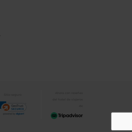
Y
Ahora con reseñas
Sitio seguro
del hotel de viajeros
de