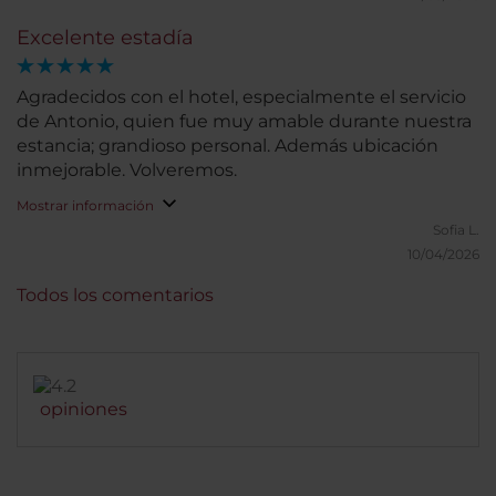
gimnasio, lo que agrega un valor adicional a la
Excelente estadía
estadía. Sin duda, una opción muy cómoda y
recomendable para hospedarse en la ciudad.
Agradecidos con el hotel, especialmente el servicio
de Antonio, quien fue muy amable durante nuestra
estancia; grandioso personal. Además ubicación
inmejorable. Volveremos.
Mostrar información
Sofia L.
10/04/2026
Todos los comentarios
opiniones