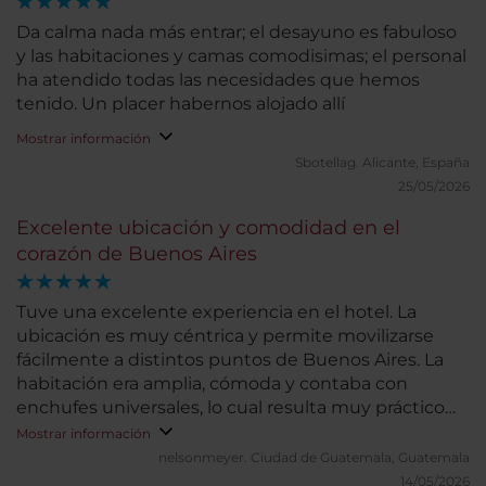
Da calma nada más entrar; el desayuno es fabuloso
y las habitaciones y camas comodisimas; el personal
ha atendido todas las necesidades que hemos
tenido. Un placer habernos alojado allí
Mostrar información
Sbotellag.
Alicante, España
25/05/2026
Excelente ubicación y comodidad en el
corazón de Buenos Aires
Tuve una excelente experiencia en el hotel. La
ubicación es muy céntrica y permite movilizarse
fácilmente a distintos puntos de Buenos Aires. La
habitación era amplia, cómoda y contaba con
enchufes universales, lo cual resulta muy práctico
para viajeros internacionales. El desayuno bufet
Mostrar información
tiene lo necesario para satisfacer el apetito y
nelsonmeyer.
Ciudad de Guatemala, Guatemala
comenzar bien el día. Además, el hotel cuenta con
14/05/2026