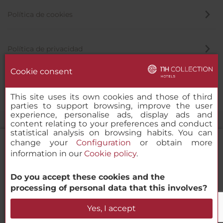
Política de cookies
Política de privacidad
Cookie consent
Canal de denuncias
This site uses its own cookies and those of third
parties to support browsing, improve the user
experience, personalise ads, display ads and
content relating to your preferences and conduct
statistical analysis on browsing habits. You can
change your
Configuration
or obtain more
information in our
Cookie policy
.
NH Collection Buenos Aires Crillon
Do you accept these cookies and the
© 2000-2026 MINOR HOTELS EUROPE & AMERICAS Santa Engracia,
processing of personal data that this involves?
120. 28003 Madrid, España
Verificar disponibilidad
Yes, I accept