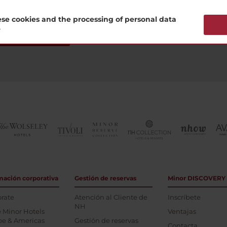
se cookies and the processing of personal data
?
subscríbete ahora
mación corporativa
Gestión de reservas
Minor DISCOVERY
rate
Atención al Cliente de
Inscríbete
NH
 Minor Hotels
Ventajas
pe & Americas
Gestión de reservas
Contacta