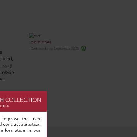
opiniones
Certificado de Excelencia 2025
s
lidad,
ieza y
También
de
bidas.
, España
/03/2026
, improve the user
 conduct statistical
information in our