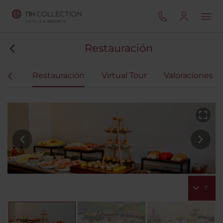
Restauración
ntos
Restauración
Virtual Tour
Valoraciones
7