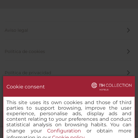
Aviso legal
Política de cookies
Política de privacidad
Cookie consent
Canal de denuncias
This site uses its own cookies and those of third
parties to support browsing, improve the user
experience, personalise ads, display ads and
content relating to your preferences and conduct
statistical analysis on browsing habits. You can
change your
Configuration
or obtain more
information in our
Cookie policy
.