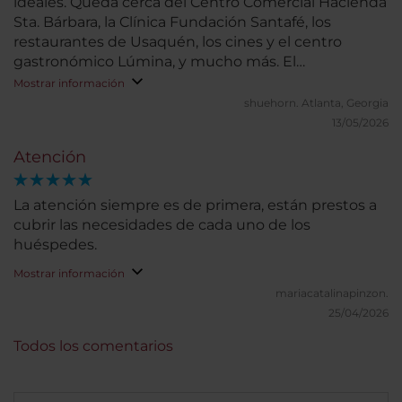
ideales. Queda cerca del Centro Comercial Hacienda
Sta. Bárbara, la Clínica Fundación Santafé, los
restaurantes de Usaquén, los cines y el centro
gastronómico Lúmina, y mucho más. El
reswtaurante y el buffet del desayuno son muy
Mostrar información
buenos. Recomendado.
shuehorn.
Atlanta, Georgia
13/05/2026
Atención
La atención siempre es de primera, están prestos a
cubrir las necesidades de cada uno de los
huéspedes.
Mostrar información
mariacatalinapinzon.
25/04/2026
Todos los comentarios