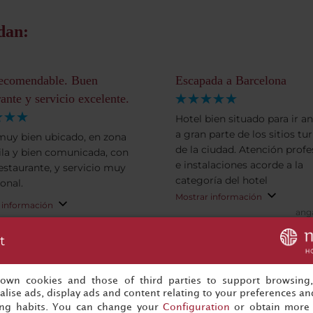
dan:
ecomendable. Buen
Escapada a Barcelona
rante y servicio excelente.
Hotel bien situado para ir 
a gran parte de los sitios tur
muy bien ubicado, en zona
de la ciudad. Atención profe
la y bien comunicada, con
e instalaciones acorde a la
estaurante, y servicio muy
categoría del hotel
onal.
Mostrar información
 información
ang
Camper67049852045.
24
23/01/2026
t
s own cookies and those of third parties to support browsing
lise ads, display ads and content relating to your preferences and
ing habits. You can change your
Configuration
or obtain more 