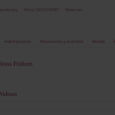
raordinary
Minor DISCOVERY
Reservas
m
Habitaciones
Reuniones y eventos
Bodas
elona Pódium
 Pódium