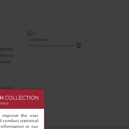
opiniones
Certificado de Excelencia 2025
andando
ísticos
sional
arsan07.
/12/2025
, improve the user
 conduct statistical
information in our