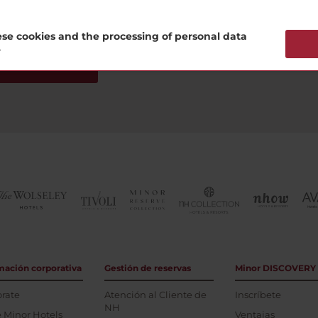
se cookies and the processing of personal data
?
subscríbete ahora
mación corporativa
Gestión de reservas
Minor DISCOVERY
rate
Atención al Cliente de
Inscríbete
NH
 Minor Hotels
Ventajas