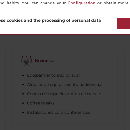
ing habits. You can change your
Configuration
or obtain more 
se cookies and the processing of personal data
?
Business
Equipamiento audiovisual
Alquiler de equipamiento audiovisual
Centro de negocios / Área de trabajo
Coffee breaks
Instalaciones para conferencias