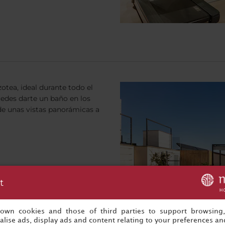
otea, ideal durante todo el
edes darte un baño en los
de unas vistas panorámicas a
t
s own cookies and those of third parties to support browsing
lise ads, display ads and content relating to your preferences and