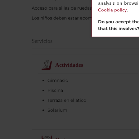
analysis on brows
Acceso para sillas de ruedas
Cookie policy
.
Los niños deben estar acompañados
Do you accept the
that this involves
Servicios
Actividades
Gimnasio
Piscina
Terraza en el ático
Solarium