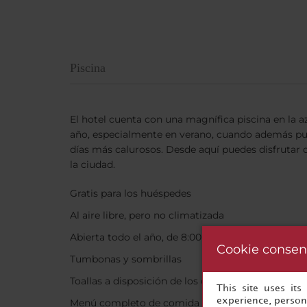
Piscina
El hotel cuenta con una magnífica piscina en la az
año, especialmente en verano, cuando además pu
días más calurosos. Desde aquí puedes disfrutar 
la ciudad.
Gratis para los huéspedes
Al aire libre, pero no climatizada
Abierta todo el año, de 8:00 a 20:00
Cookie consen
Tumbonas y sombrillas
Toallas a disposición de los clientes
This site uses it
experience, persona
Menú completo de comida y bebida disponible