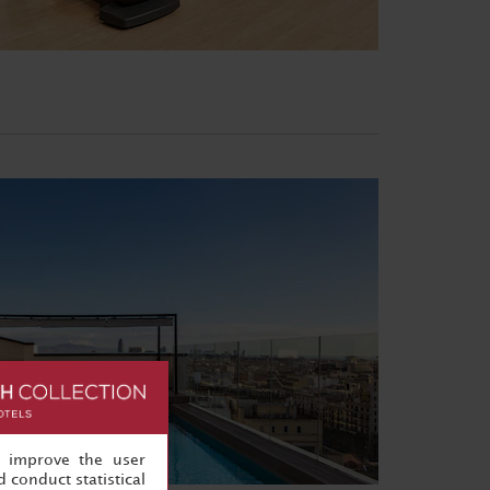
, improve the user
 conduct statistical