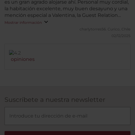
es un gran agrado alojarse ahí. Personal muy cordial,
la habitación excelente, muy buen desayuno y una
mención especial a Valentina, la Guest Relation
Manager, ¡lo mejor¡
Mostrar información
charlytorres56.
Curico, Chile
02/12/2025
opiniones
Suscríbete a nuestra newsletter