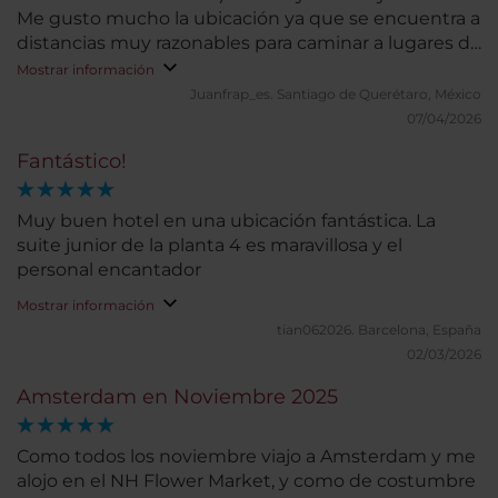
Me gusto mucho la ubicación ya que se encuentra a
distancias muy razonables para caminar a lugares de
interés de la ciudad (museos y atracciones
Mostrar información
turísticas).
Juanfrap_es.
Santiago de Querétaro, México
07/04/2026
Fantástico!
Muy buen hotel en una ubicación fantástica. La
suite junior de la planta 4 es maravillosa y el
personal encantador
Mostrar información
tian062026.
Barcelona, España
02/03/2026
Amsterdam en Noviembre 2025
Como todos los noviembre viajo a Amsterdam y me
alojo en el NH Flower Market, y como de costumbre