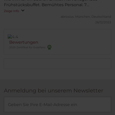
Frühstücksbuffet. Bemühtes Personal. 7
Stockwerke, waren in der 3. Etage nach hinten
Zeige Info
untergebracht. Zimmer zur Gran Via (viel Verkehr)
abrosius.
München, Deutschland
könnte unruhig sein, Zimmer nach hinten sehr
26/12/2023
ruhig und zu empfehlen. Unterm Strich ein
angenehmer Aufenthalt!
Bewertungen
2025 Zertifikat für Exzellenz
Anmeldung bei unserem Newsletter