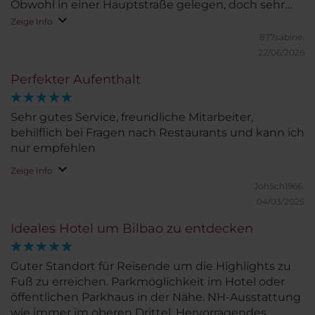
Obwohl in einer Hauptstraße gelegen, doch sehr
ruhig. Das Frühstücks-Büffet war mehr als
Zeige Info
ausreichend. Absolut für jeden etwas dabei.
877sabine.
22/06/2026
Perfekter Aufenthalt
Sehr gutes Service, freundliche Mitarbeiter,
behilflich bei Fragen nach Restaurants und kann ich
nur empfehlen
Zeige Info
JohSch1966.
04/03/2025
Ideales Hotel um Bilbao zu entdecken
Guter Standort für Reisende um die Highlights zu
Fuß zu erreichen. Parkmöglichkeit im Hotel oder
öffentlichen Parkhaus in der Nähe. NH-Ausstattung
wie immer im oberen Drittel. Hervorragendes