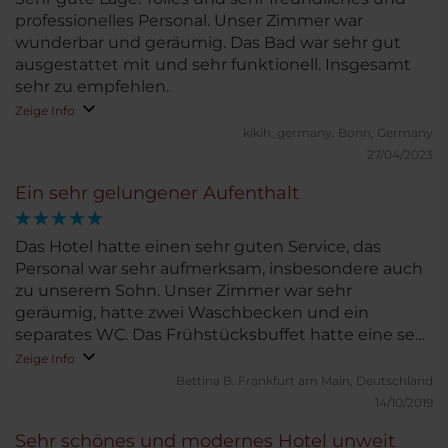
professionelles Personal. Unser Zimmer war
wunderbar und geräumig. Das Bad war sehr gut
ausgestattet mit und sehr funktionell. Insgesamt
sehr zu empfehlen.
Zeige Info
kikih_germany.
Bonn, Germany
27/04/2023
Ein sehr gelungener Aufenthalt
Das Hotel hatte einen sehr guten Service, das
Personal war sehr aufmerksam, insbesondere auch
zu unserem Sohn. Unser Zimmer war sehr
geräumig, hatte zwei Waschbecken und ein
separates WC. Das Frühstücksbuffet hatte eine sehr
große Vielfalt zu bieten inkl. frisch zubereiteten
Zeige Info
Eierspeisen, Tapas, Smoothies, die man selbst
Bettina B.
Frankfurt am Main, Deutschland
zusammen stellen konnte, vielen Säften, Salat, Obst,
14/10/2019
Gebäck u.v.m. Die Lage war sehr gut, man ist schnell
Sehr schönes und modernes Hotel unweit
an der Metro, dem Busterminal, dem Stadion und