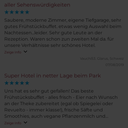
aller Sehenswürdigkeiten
dem Guggenheimmuseum.Die Nachbar-Bar wurde
zu unserem Abendritual. Es war toll!
Saubere, moderne Zimmer, eigene Tiefgarage, sehr
gutes Frühstückbuffet. etwas wenig Auswahl beim
Nachtessen...leider. Sehr gute Leute an der
Rezeption. Waren schon zun zweiten Mal da. für
unsere Verhältnisse sehr schönes Hotel.
Zeige Info
Vauchi53.
Glarus, Schweiz
07/08/2019
Super Hotel in netter Lage beim Park
Uns hat es sehr gut gefallen! Das beste
Frühstücksbuffet - alles frisch - Eier nach Wunsch
an der Theke zubereitet (egal ob Spiegelei oder
Revuelto - immer klasse!), frische Säfte und
Smoothies, auch vegane Pflanzenmilch und
glutenfreies Gebäck gab es. Das Zimmer war sehr
Zeige Info