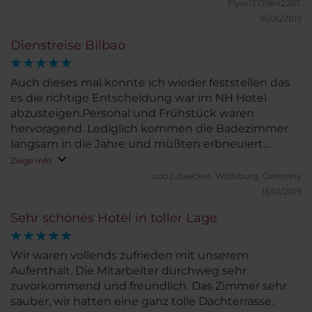
geräumig - großer Schrank mit ausreichend
Flyer13109842267.
Kleiderbügel. Sehr großes Bad (mit 2 Waschbecken
16/06/2019
- nicht notwendig - besser wäre eine größere
Dienstreise Bilbao
Ablagefläche) und super bequemes Bett. Die Lage
ist sehr gut - der Park nicht weit entfernt,
Taxistandplatz, U-Bahn in unmittelbarer Nähe. Wir
Auch dieses mal konnte ich wieder feststellen das
waren bereits das 2. Mal hier und wenn wir wieder
es die richtige Entscheidung war im NH Hotel
nach Bilbao kommen, dann werden wir wieder
abzusteigen.Personal und Frühstück waren
dieses Hotel aussuchen.
hervoragend. Lediglich kommen die Badezimmer
langsam in die Jahre und müßten erbneuiert
werden. Auch habe ich im Bereioch lüftung viel
Zeige Info
Staub festgestellt. Dieses hatte aber keine
udo2_baecker.
Wolfsburg, Germany
negativen auswirkungen
13/01/2019
Sehr schönes Hotel in toller Lage
Wir waren vollends zufrieden mit unserem
Aufenthalt. Die Mitarbeiter durchweg sehr
zuvorkommend und freundlich. Das Zimmer sehr
sauber, wir hatten eine ganz tolle Dachterrasse.