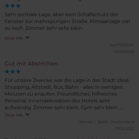
Sehr zentrale Lage, aber kein Schallschutz der
Fenster zur mehrspurigen Straße. Klimaanlage viel
zu lauft. Zimmer sehr sehr klein.
Zeige Info
jeanT6395BX.
03/06/2025
Gut mit Abstrichen
Für unsere Zwecke war die Lage in der Stadt ideal.
Shopping, Altstadt, Bus, Bahn - alles in wenigen
Minuten zu erlaufen. Freundliches, hilfreiches
Personal. Innendekoration des Hotels sehr
aufwändig. Zimmer sehr klein. Gym sehr klein.
Preis/Leistungsverhältnis insbesondere für
Zeige Info
Wochenende nicht gerechtfertigt.
Werner L.
Berlin, Deutschland
17/05/2022