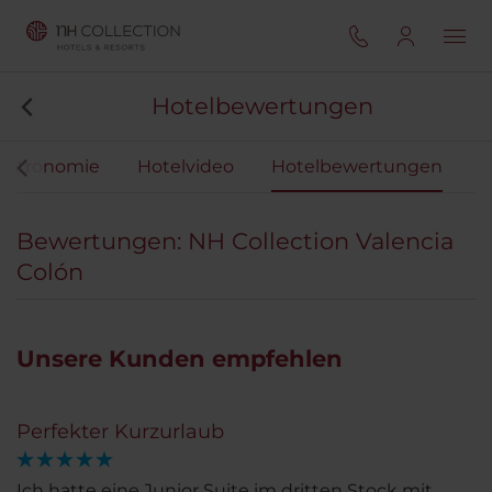
Hotelbewertungen
astronomie
Hotelvideo
Hotelbewertungen
Bewertungen: NH Collection Valencia
Colón
Unsere Kunden empfehlen
Perfekter Kurzurlaub
Ich hatte eine Junior Suite im dritten Stock mit