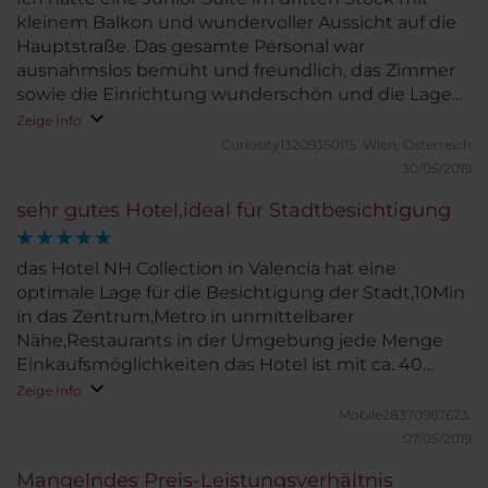
kleinem Balkon und wundervoller Aussicht auf die
Hauptstraße. Das gesamte Personal war
ausnahmslos bemüht und freundlich, das Zimmer
sowie die Einrichtung wunderschön und die Lage
des Hotels ideal zum Shoppen und Sightseeing -
Zeige Info
alles sehr gut erreichbar, da Metro und mehrere
Curiosity13209350115.
Wien, Österreich
Busse praktisch gegenüber halten.
30/05/2019
Einkaufszentrum sowie etliche Geschäfte umgeben
sehr gutes Hotel,ideal für Stadtbesichtigung
das Hotel. Auch das Frühstücksangebot ließ keine
Wünsche offen. Es handelt sich um ein 4 Sterne
Hotel das besser ist als manch 5 Sterne Hotel! Alles
das Hotel NH Collection in Valencia hat eine
war perfekt und ich komme definitiv wieder!
optimale Lage für die Besichtigung der Stadt,10Min
in das Zentrum,Metro in unmittelbarer
Nähe,Restaurants in der Umgebung jede Menge
Einkaufsmöglichkeiten das Hotel ist mit ca. 40
Zimmern eher klein und sehr gepflegt
Zeige Info
Mobile28370967623.
07/05/2019
Mangelndes Preis-Leistungsverhältnis