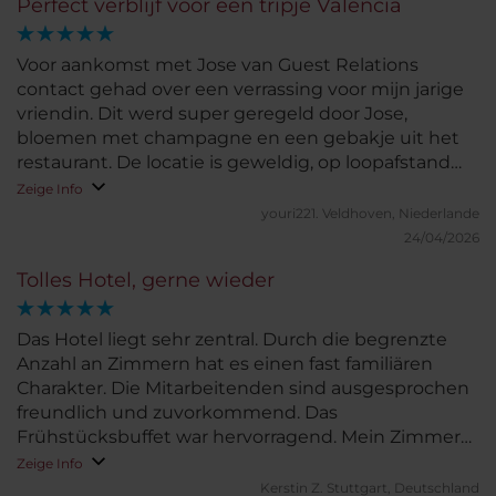
Perfect verblijf voor een tripje Valencia
Voor aankomst met Jose van Guest Relations
contact gehad over een verrassing voor mijn jarige
vriendin. Dit werd super geregeld door Jose,
bloemen met champagne en een gebakje uit het
restaurant. De locatie is geweldig, op loopafstand
van alle leuke restaurantjes. Kamer was goed
Zeige Info
schoon en zeer comfortabel, badkamer uitstekend
youri221.
Veldhoven, Niederlande
met mooie grote en schone douche.
24/04/2026
Tolles Hotel, gerne wieder
Das Hotel liegt sehr zentral. Durch die begrenzte
Anzahl an Zimmern hat es einen fast familiären
Charakter. Die Mitarbeitenden sind ausgesprochen
freundlich und zuvorkommend. Das
Frühstücksbuffet war hervorragend. Mein Zimmer
war sehr gemütlich eingerichtet und das gesamte
Zeige Info
Hotel ist sehr sauber.
Kerstin Z.
Stuttgart, Deutschland