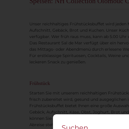
Speisen: NH Collection Olomouc C
Unser reichhaltiges Frühstücksbuffet wird jeden 
Aufschnitt, Gebäck, Brot und Kuchen. Unser Küch
verfügbar. Wer früh raus muss, kann ab 5.00 Uhr
Das Restaurant Sal de Mar verfügt über ein hervo
das Mittags- oder Abendmenü durch erlesene We
Für erstklassige Spirituosen, Cocktails, Weine und
leckeren Snack zu genießen.
Frühstück
Starten Sie mit unserem reichhaltigen Frühstück
frisch zubereitet wird, gesund und ausgeglichen 
Frühstücksbuffet bietet Ihnen eine große Auswahl
Gebäck, Aufschnitt, Käse, Obst, Joghurt, Brot u
können Sie sich auch warme Speisen zubereiten la
Abreise steht Ihnen unser Frühaufsteher-Frühstüc
Suchen