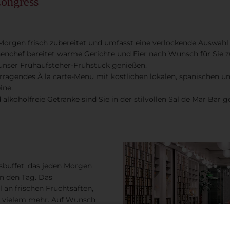
ongress
Morgen frisch zubereitet und umfasst eine verlockende Auswahl a
enchef bereitet warme Gerichte und Eier nach Wunsch für Sie zu
 unser Frühaufsteher-Frühstück genießen.
rragendes À la carte-Menü mit köstlichen lokalen, spanischen u
ine.
 alkoholfreie Getränke sind Sie in der stilvollen Sal de Mar Bar g
sbuffet, das jeden Morgen
in den Tag. Das
 an frischen Fruchtsäften,
nd vielem mehr. Auf Wunsch
ssen. Im Falle einer frühen
k zur Verfügung – bitte