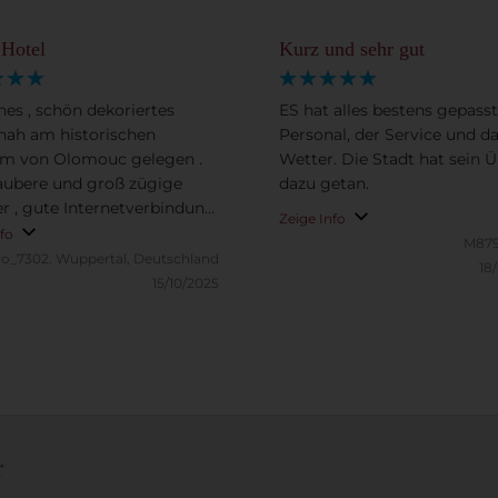
 Hotel
Kurz und sehr gut
es , schön dekoriertes
ES hat alles bestens gepasst
 nah am historischen
Personal, der Service und d
m von Olomouc gelegen .
Wetter. Die Stadt hat sein 
aubere und groß zügige
dazu getan.
 , gute Internetverbindung
Zeige Info
an arbeiten muss . Tolles
nfo
M879
eiches Büffet zum
ro_7302.
Wuppertal, Deutschland
18
ück, sehr freundliches
15/10/2025
ersonal . Jederzeit gerne
r