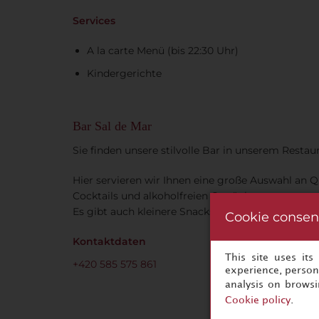
Services
A la carte Menü (bis 22:30 Uhr)
Kindergerichte
Bar Sal de Mar
Sie finden unsere stilvolle Bar in unserem Restau
Hier servieren wir Ihnen eine große Auswahl an Q
Cocktails und alkoholfreien Getränken.
Es gibt auch kleinere Snacks.
Cookie consen
Kontaktdaten
This site uses it
+420 585 575 861
experience, persona
analysis on brows
Cookie policy
.