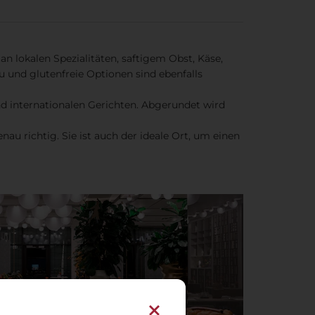
n lokalen Spezialitäten, saftigem Obst, Käse,
 und glutenfreie Optionen sind ebenfalls
nd internationalen Gerichten. Abgerundet wird
enau richtig. Sie ist auch der ideale Ort, um einen