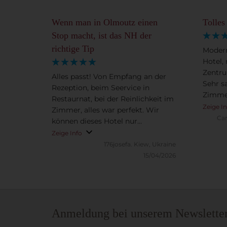
Wenn man in Olmoutz einen
Tolles
Stop macht, ist das NH der
richtige Tip
Modern
Hotel,
Zentru
Alles passt! Von Empfang an der
Sehr s
Rezeption, beim Seervice in
Zimmer
Restaurnat, bei der Reinlichkeit im
wenn m
Zeige I
Zimmer, alles war perfekt. Wir
variantenr
Ca
können dieses Hotel nur
Frühst
weiterempfehlen. Wi rkommen
Zeige Info
Hotelp
sicher wieder.
176josefa.
Kiew, Ukraine
wieder
15/04/2026
Anmeldung bei unserem Newslette