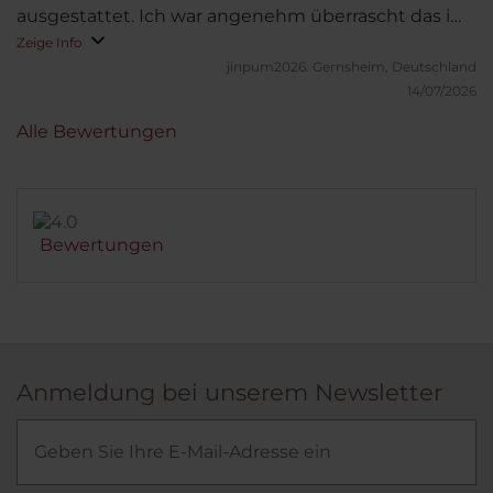
ausgestattet. Ich war angenehm überrascht das im
Zimmer eine Kaffee Machine war und alles was man
Zeige Info
sonst braucht, Wasser, Tee, Snacks.
jinpum2026.
Gernsheim, Deutschland
14/07/2026
Alle Bewertungen
Bewertungen
Anmeldung bei unserem Newsletter