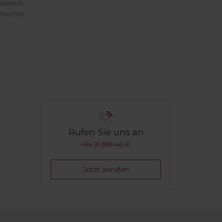
6698679.
stück
/04/2019
es
Rufen Sie uns an
+34 91 398 46 61
Jetzt anrufen