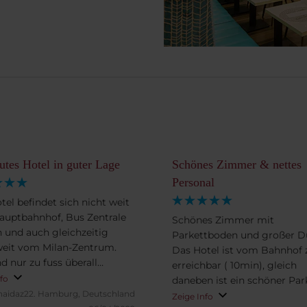
utes Hotel in guter Lage
Schönes Zimmer & nettes
Personal
tel befindet sich nicht weit
uptbahnhof, Bus Zentrale
Schönes Zimmer mit
n und auch gleichzeitig
Parkettboden und großer D
weit vom Milan-Zentrum.
Das Hotel ist vom Bahnhof 
d nur zu fuss überall
erreichbar ( 10min), gleich
en. Alle Mitarbeiter sind
nfo
daneben ist ein schöner Par
reundlich und versuchen die
haidaz22.
Hamburg, Deutschland
man kann zum Dom zu Fuß
Zeige Info