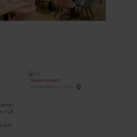
Bewertungen
2025 Zertifikat für Exzellenz
usche !
zu Fuß
k und