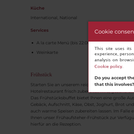
Küche
International, National
Services
Cookie consen
A la carte Menü (bis 22:00 Uhr)
This site uses it
Weinkarte
experience, persona
analysis on brows
Cookie policy
.
Frühstück
Do you accept the
that this involves
Starten Sie an unserem reichhaltigen Frühstücks
Hotelrestaurant frisch zubereitet wird, gesund u
Das Frühstücksbuffet bietet Ihnen eine große Aus
Gebäck, Aufschnitt, Käse, Obst, Joghurt, Brot un
auch warme Speisen zubereiten lassen. Im Falle e
Ihnen unser Frühaufsteher-Frühstück zur Verfügu
hierfür an die Rezeption.