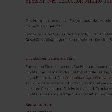
Speisen: NH Collection Milano To
Das komplett renovierte Erdgeschoss des Hotels 
Social Bistrò gehört.
Ganz gleich, ob Sie das berühmte NH Frühstücksb
Geschäftskollegen genießen möchten, hier sind Si
Cocktailbar Camelia's Yard
Entdecken Sie unsere neue Cocktailbar neben de
Cocktailbar im Mailänder Stil bietet tolle Tische,
einen Billardtisch. Die
Cocktailbar Camelia‘s Yard
auch Touristen offen und gilt schon jetzt als ang
leckeren Speisen und Drinks in Mailand. Probieren
Cocktails im Camelia‘s Yard und genießen Sie das
Kontaktdaten