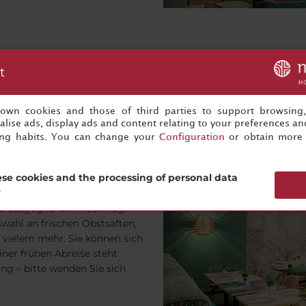
t
s own cookies and those of third parties to support browsing
lise ads, display ads and content relating to your preferences and
ing habits. You can change your
Configuration
or obtain more 
se cookies and the processing of personal data
?
buffet, das jeden Morgen im
nd ausgeglichen in den Tag.
wahl an frischen Obstsäften,
d vielem mehr. Sie können sich
iner frühen Abreise steht
ng – bitte wenden Sie sich