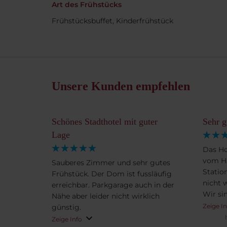
Art des Frühstücks
Frühstücksbuffet, Kinderfrühstück
Unsere Kunden empfehlen
Schönes Stadthotel mit guter
Sehr g
Lage
Das Ho
vom Ha
Sauberes Zimmer und sehr gutes
Statio
Frühstück. Der Dom ist fussläufig
nicht 
erreichbar. Parkgarage auch in der
Wir sin
Nähe aber leider nicht wirklich
gegang
Zeige I
günstig.
sehr f
Zeige Info