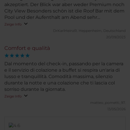
akzeptiert. Der Blick war aber weder Premium noch
City View Besonders schön ist die Roof Bar mit dem
Pool und der Aufenthalt am Abend sehr
stimmungsvoll.
Zeige Info
DrKarlHeinzR.
Heppenheim, Deutschland
20/09/2023
Comfort e qualità
Dal momento del check-in, passando per la camera
e il servizio di colazione a buffet si respira un'aria di
lusso e tranquillità. Comodità massima, silenzio
durante la notte e una colazione che ti lascia col
sorriso durante la giornata.
Zeige Info
matteo_pometti_97.
13/05/2026