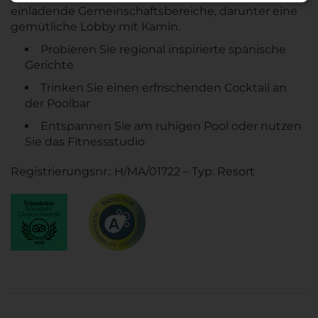
einladende Gemeinschaftsbereiche, darunter eine
gemütliche Lobby mit Kamin.
Probieren Sie regional inspirierte spanische
Gerichte
Trinken Sie einen erfrischenden Cocktail an
der Poolbar
Entspannen Sie am ruhigen Pool oder nutzen
Sie das Fitnessstudio
Registrierungsnr.: H/MA/01722 – Typ: Resort