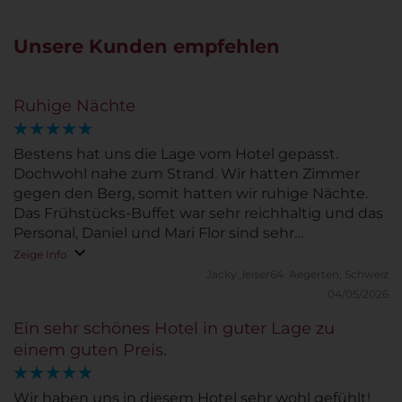
Unsere Kunden empfehlen
Ruhige Nächte
Bestens hat uns die Lage vom Hotel gepasst.
Dochwohl nahe zum Strand. Wir hatten Zimmer
gegen den Berg, somit hatten wir ruhige Nächte.
Das Frühstücks-Buffet war sehr reichhaltig und das
Personal, Daniel und Mari Flor sind sehr
zuvorkommend. Sofortige Erledigung der
Zeige Info
Bestellung. Besten Dank. Wir kommen wieder.
Jacky_leiser64.
Aegerten, Schweiz
Jacky
04/05/2026
Ein sehr schönes Hotel in guter Lage zu
einem guten Preis.
Wir haben uns in diesem Hotel sehr wohl gefühlt!