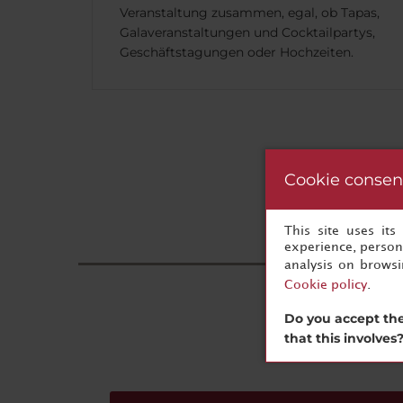
Veranstaltung zusammen, egal, ob Tapas,
Galaveranstaltungen und Cocktailpartys,
Geschäftstagungen oder Hochzeiten.
Cookie consen
This site uses it
experience, persona
analysis on brows
Cookie policy
.
Ih
Do you accept the
that this involves