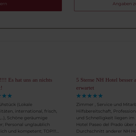
ern
Angaben z
!!! Es hat uns an nichts
5 Sterne NH Hotel besser a
t!
erwartet
ühstück (Lokale
Zimmer , Service und Mitarb
itäten, international, frisch,
Hilfsbereitschaft, Profession
,…), Schöne geräumige
und Schnelligkeit liegen im
; Personal unglaublich
Hotel Paseo del Prado über
lich und kompetent; TOP!!!!!!
Durchschnitt anderer NH Ho