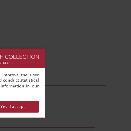
, improve the user
 conduct statistical
information in our
rnt
Yes, I accept