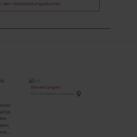
u den Veranstaltungsräumen
ls
Bewertungen
2025 Zertifikat für Exzellenz
eiter
alität
 NH
 dem
tel.