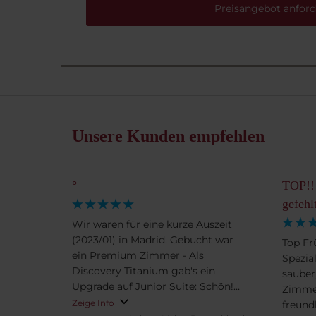
Preisangebot anford
Unsere Kunden empfehlen
°
TOP!!!
gefehl
Wir waren für eine kurze Auszeit
(2023/01) in Madrid. Gebucht war
Top Fr
ein Premium Zimmer - Als
Spezial
Discovery Titanium gab's ein
sauber
Upgrade auf Junior Suite: Schön!
Zimmer
Frühstück war TOP! Lage natürlich
Zeige Info
freund