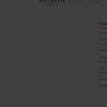
Firm
Corpo
Über 
Euro
NH H
Akti
Inves
CSR 
Nachh
Karri
Press