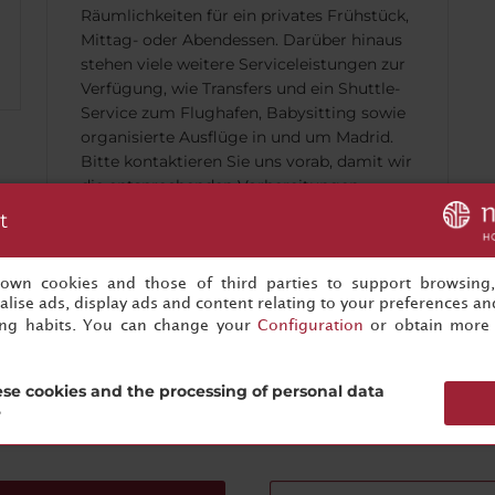
Räumlichkeiten für ein privates Frühstück,
Mittag- oder Abendessen. Darüber hinaus
stehen viele weitere Serviceleistungen zur
Verfügung, wie Transfers und ein Shuttle-
Service zum Flughafen, Babysitting sowie
organisierte Ausflüge in und um Madrid.
Bitte kontaktieren Sie uns vorab, damit wir
die entsprechenden Vorbereitungen
treffen können.
t
s own cookies and those of third parties to support browsing
lise ads, display ads and content relating to your preferences and
ing habits. You can change your
Configuration
or obtain more 
re nächste erfolgreiche Veranstaltung ist nur einen Klick entfe
se cookies and the processing of personal data
?
Fangen Sie jetzt mit der Planung an!