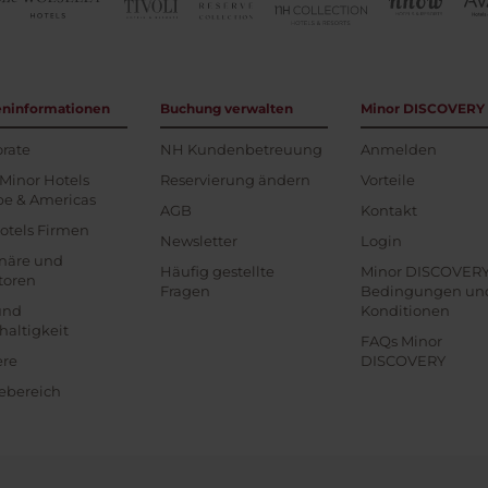
eninformationen
Buchung verwalten
Minor DISCOVERY
rate
NH Kundenbetreuung
Anmelden
Minor Hotels
Reservierung ändern
Vorteile
pe & Americas
AGB
Kontakt
otels Firmen
Newsletter
Login
onäre und
Häufig gestellte
Minor DISCOVER
toren
Fragen
Bedingungen un
und
Konditionen
altigkeit
FAQs Minor
ere
DISCOVERY
ebereich