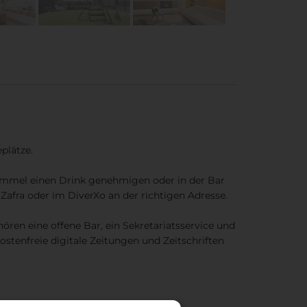
plätze.
immel einen Drink genehmigen oder in der Bar
Zafra oder im DiverXo an der richtigen Adresse.
ren eine offene Bar, ein Sekretariatsservice und
tenfreie digitale Zeitungen und Zeitschriften