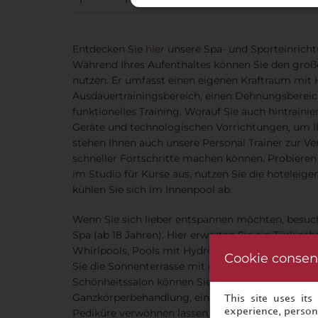
Entdecken Sie
hier
unsere Spa- und Sporteinricht
Während Ihres Aufenthaltes können Sie den groß
nutzen. Er umfasst einen eigenen Kraftraum mit 
Ausdauertrainingsbereich, einen Dehnungsbereic
funktionelles Training. Worauf Sie auch hintrainier
Geräte und technologischen Vorrichtungen, um Ihr
stehen Ihnen auch unsere Personal Trainer zur Ve
schneller Fortschritte machen können. Probieren 
im Studio für Kurse aus, nutzen Sie die hoteleig
kühlen Sie sich im Innenpool ab.
Wenn Sie sich lieber entspannen möchten, besuc
Spa (ab 18 Jahren). Hier erwarten Sie ein Türkisch
Whirlpools, Pools mit Hydromassagedüsen und 
Cookie consen
Sie die Sonnenterrasse mit eigenem „Strand“ und
Schönheitssalon können Sie sich bei einer Massag
Ganzkörperbehandlung, einer Gesichtsbehandlun
This site uses it
experience, persona
Pediküre verwöhnen lassen.