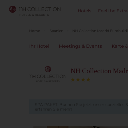
Hotels
Feel the Extra
Home
Spanien
NH Collection Madrid Eurobuild
Ihr Hotel
Meetings & Events
Karte &
NH Collection Madr
SPA-PAKET: Buchen Sie jetzt unser spezielles
erfahren Sie mehr!