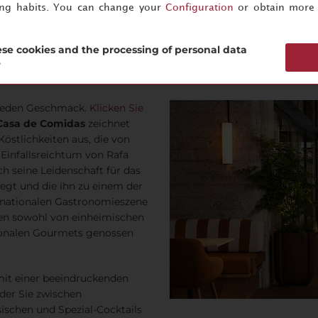
ing habits. You can change your
Configuration
or obtain more 
se cookies and the processing of personal data
?
r jeden Geschmack.
Klicken Sie
Casa de Comidas
zeichnet
Köstlichkeiten aus, die von
 Einfallsreichtum von Rafa
ch seine Leidenschaft für das
liegt und die ihn zu einem der
r nationalen Gastronomieszene
len sowohl von einheimischen
ionalen Gourmets genossen
mit einer beeindruckenden
 der Sie zwischen
ischen und Spezial-Cocktails