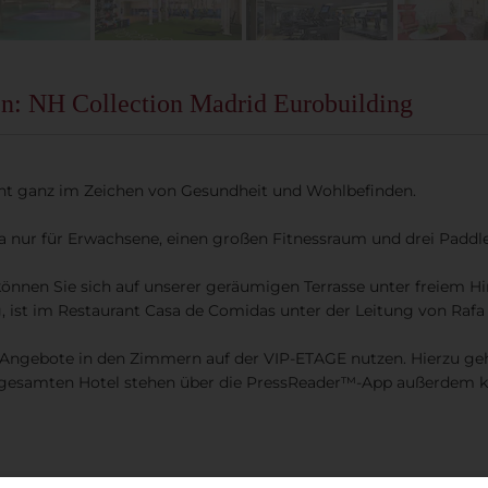
en: NH Collection Madrid Eurobuilding
eht ganz im Zeichen von Gesundheit und Wohlbefinden.
 nur für Erwachsene, einen großen Fitnessraum und drei Paddle
nnen Sie sich auf unserer geräumigen Terrasse unter freiem H
, ist im Restaurant Casa de Comidas unter der Leitung von Rafa 
-Angebote in den Zimmern auf der VIP-ETAGE nutzen. Hierzu gehö
 gesamten Hotel stehen über die PressReader™-App außerdem kos