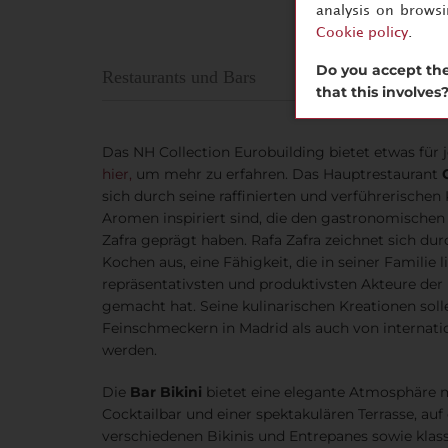
analysis on brows
Cookie policy
.
Do you accept the
Restaurants und Bars
that this involves
Das NH Collection Eurobuilding bietet etwas fü
hier,
um mehr zu erfahren. Das Hauptrestaurant
sich durch seine raffinierten und verführerischen 
Aromen inspiriert sind, die den gastronomischen
Zafra geprägt haben. Rafa Zafra zeichnet sich dur
Kochen aus, eine Fähigkeit, die in seiner Familie 
repräsentativsten und produktivsten Akteure de
gemacht hat. Seine kulinarischen Kreationen sol
Feinschmeckern in Madrid als auch von internat
werden.
Die
Bar Bikini
bietet eine elegante Atmosphäre 
Cocktailbar und einer spektakulären Terrasse, auf
verschiedenen Bikinis und Entrepanes sowie klass