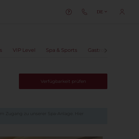
DE
s
VIP Level
Spa & Sports
Gastronomie
Vir
Verfügbarkeit prüfen
em Zugang zu unserer Spa-Anlage. Hier