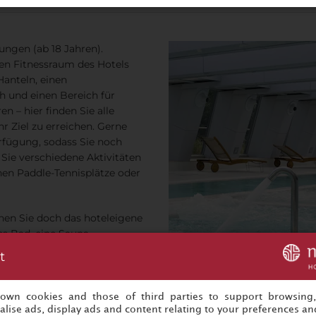
ungen (ab 18 Jahren).
en Fitnessraum des Hotels
Hanteln, einen
h und einen Bereich für
en – hier finden Sie alle
 Ziel zu erreichen. Gerne
rfügung, sodass Sie noch
Sie verschiedene Aktivitäten
enen Paddle-Tennisplätze oder
hen Sie doch das hoteleigene
es Bad, eine Sauna,
Sprudelbänke. Oder besuchen
t
 Schönheitssalon. Im
e, einer
g oder einer Maniküre oder
s own cookies and those of third parties to support browsing
lise ads, display ads and content relating to your preferences and