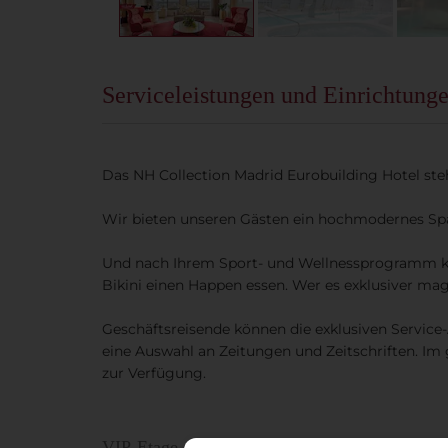
Serviceleistungen und Einrichtung
Das NH Collection Madrid Eurobuilding Hotel st
Wir bieten unseren Gästen ein hochmodernes Spa
Und nach Ihrem Sport- und Wellnessprogramm kö
Bikini einen Happen essen. Wer es exklusiver mag
Geschäftsreisende können die exklusiven Service
eine Auswahl an Zeitungen und Zeitschriften. Im
zur Verfügung.
VIP-Etage