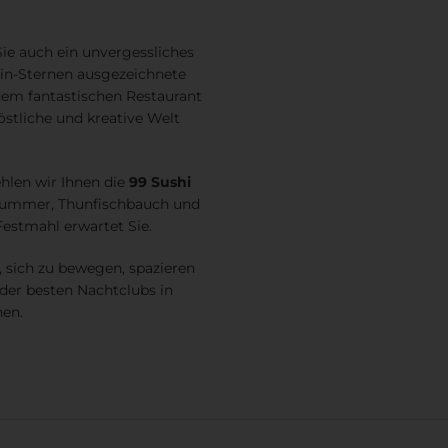
 Sie auch ein unvergessliches
elin-Sternen ausgezeichnete
 dem fantastischen Restaurant
köstliche und kreative Welt
hlen wir Ihnen die
99 Sushi
r Hummer, Thunfischbauch und
Festmahl erwartet Sie.
 sich zu bewegen, spazieren
r der besten Nachtclubs in
nen.