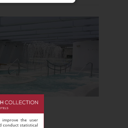
, improve the user
 conduct statistical