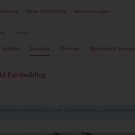
ordinary
Minor DISCOVERY
Reservierungen
ing
Services
 Anfahrt
Services
Zimmer
Besondere Service
id Eurobuilding
 Spa-Paket mit Frühstück, einer Spa-Behandlung und einstündig