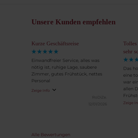
Unsere Kunden empfehlen
Kurze Geschäftsreise
Tolles
sehr s
Einwandfreier Service, alles was
nötig ist, ruhige Lage, saubere
Das hot
Zimmer, gutes Frühstück, nettes
eine t
Personal
war ei
allen 
Zeige Info
Frühst
RoDiZe.
wünsch
Zeige I
12/01/2026
Alle Bewertungen