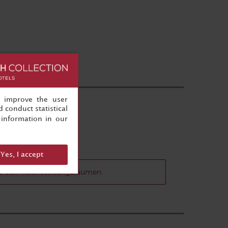
, improve the user
 conduct statistical
rnt
information in our
Yes, I accept
u den Veranstaltungsräumen