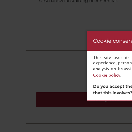
Geschäftsveranstaltung oder Seminar.
Cookie consen
This site uses it
experience, persona
Ih
analysis on brows
Cookie policy
.
Do you accept the
that this involves
Preisangebot anford