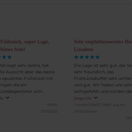
 Frühstück, super Lage,
Sehr empfehlenswertes Hot
chönes hotel
Lissabon
el liegt sehr zentra, hat
Die Lage ist sehr gut, der Se
olle Aussicht aber das beste
sehr freundlich, das
n opulentes Frühstück mit
Frühtücksbuffet sehr umfan
Dingen die ein
und gut. Wir haben uns seh
ücksbegeisteter sich
wohlgefühlt und würden da
t. Kann ich empfehlen.
sehr empfehlen.
nfo
Zeige Info
fk1515.
Traveler00961272889.
Bayern,
23/11/2025
Deutschland
08