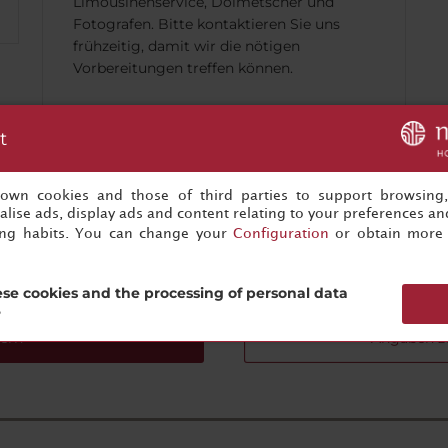
Limousinenservice, Dolmetscher und
Fotografen. Bitte kontaktieren Sie uns
frühzeitig, damit wir die nötigen
Vorbereitungen treffen können.
t
s own cookies and those of third parties to support browsing
lise ads, display ads and content relating to your preferences and
re nächste erfolgreiche Veranstaltung ist nur einen Klick entfe
ing habits. You can change your
Configuration
or obtain more 
Fangen Sie jetzt mit der Planung an!
se cookies and the processing of personal data
?
ern
Angaben z