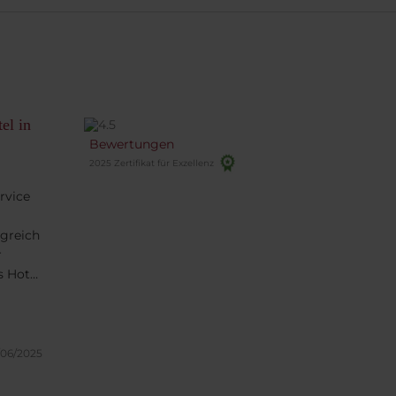
el in
Bewertungen
2025 Zertifikat für Exzellenz
rvice
greich
r
s Hotel
/06/2025