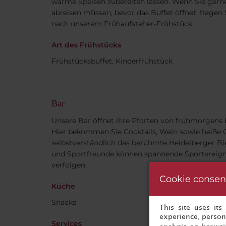
warme Speisen zubereiten lassen. Wenn Sie gerne
abreisen müssen, bevor das Buffet öffnet, fragen 
nach unserem Frühaufsteher-Frühstück.
Art des Frühstücks
Frühstücksbuffet, Kinderfrühstück
Bar
Unsere Bar öffnet ihre Pforten von frühmorgens b
Hier bekommen Sie Cocktails, Wein sowie heiße 
selbstverständlich das berühmte Heidelberger Bie
und Sportfreunde können spannende Sportereign
verfolgen.
Cookie consen
Küche
Snacks
This site uses it
experience, persona
Services