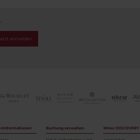
Familien da waren, die ähnl
dachten, wäre hier ein Hinw
sicher gut.. Sonst am Ende mehr
r
als zufrieden...
Jetzt anmelden
eninformationen
Buchung verwalten
Minor DISCOVERY
rate
NH Kundenbetreuung
Anmelden