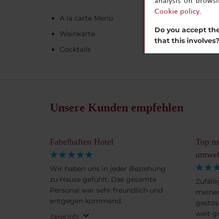
analysis on brows
Cookie policy
.
A la carte Menü
Do you accept the
Weinkarte
that this involves
Cocktails
Unsere Kunden empfehlen
Fabelhaften Hotel
Top m
umwelt
Wir haben uns in jeder Beziehung
zu Hause gefühlt. Das gesamte
Zufälli
Personal war sehr freundlich und
meinem
entgegen kommend.
gestos
weit g
Zeige Info