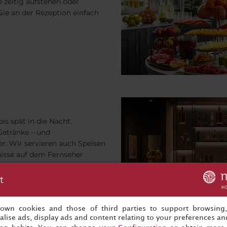
 zeitig aufstehen oder
Sie an der Rezeption einfach
is spät in die Nacht.
Getränke – und
r. Wir servieren auch Speisen
isse auf dem Fernseher
t
s own cookies and those of third parties to support browsing
lise ads, display ads and content relating to your preferences and