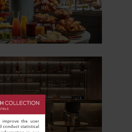
, improve the user
 conduct statistical