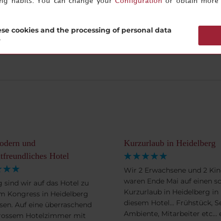
ing habits. You can change your
Configuration
or obtain more 
se cookies and the processing of personal data
?
odern und
Kurzurlaub in Heidelberg
freundliches Hotel
Wir 2 Erwachsene und 2 Kin
waren Ende Mai auf einen s
g sind wir auf das Hotel zu
Kurzurlaub in Heidelberg in
 Kongress in Heidelberg
diesem Hotel... Frühstück, Se
sen. Auf eine überraschend
Ambiente, Mitarbeiter etc... 
rossem Hotelzimmer mit