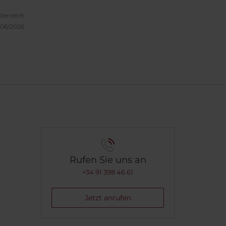
nde
uro
terreich
/06/2026
lte
n
ers
eine
ber
gender
enden
hinein
was
Rufen Sie uns an
ren
+34 91 398 46 61
ne
..
Jetzt anrufen
der
nicht
re