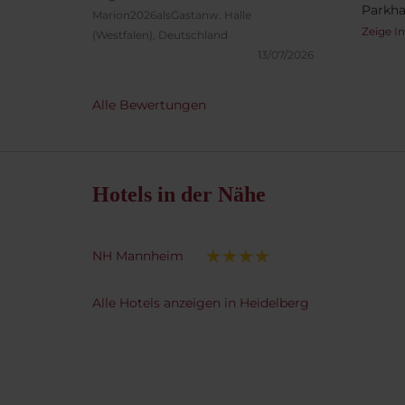
Parkha
Marion2026alsGastanw.
Halle
Freund
Zeige I
(Westfalen), Deutschland
Mitarb
13/07/2026
Natur 
angebo
Alle Bewertungen
ist üb
frisch 
Besuch
empfe
Hotels in der Nähe
NH Mannheim
Alle Hotels anzeigen in Heidelberg