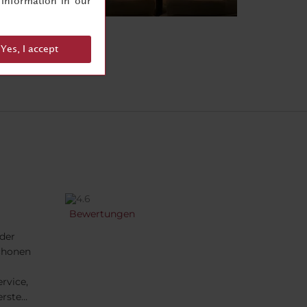
information in our
Yes, I accept
Bewertungen
der
chonen
rvice,
erste