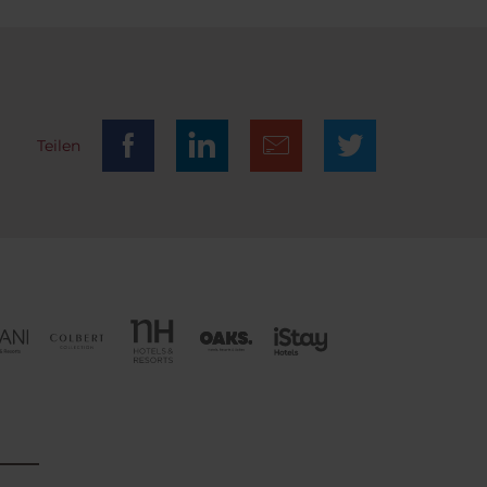
ich
eis
Teilen