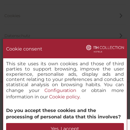
Cookies
Datenschutz
Cookie consent
Hinweisgeber
This site uses its own cookies and those of third
parties to support browsing, improve the user
experience, personalise ads, display ads and
content relating to your preferences and conduct
statistical analysis on browsing habits. You can
change your
Configuration
or obtain more
information in our
Cookie policy
.
NH Collection Guadalajara Providencia
Do you accept these cookies and the
© 2000 – 2026 MINOR HOTELS EUROPE & AMERICAS Santa Engracia
processing of personal data that this involves?
120. 28003 Madrid, Spanien
Verfügbarkeit prüfen
Yes, I accept