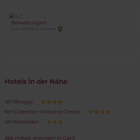
im Mittelfeld. Und wenn nicht gerade eine
Umleitung ist, findet man auch leicht den Weg
dorthin, so wie man bei der
Reservierungsbestätigung informiert wurde.
Bewertungen
2025 Zertifikat für Exzellenz
Hotels in der Nähe
NH Brugge
NH Collection Antwerp Centre
NH Mechelen
Alle Hotels anzeigen in Gent