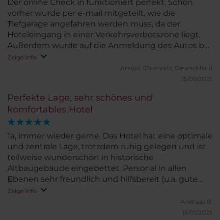
Der online Check in funktioniert perfekt. Schon
vorher wurde per e-mail mitgeteilt, wie die
Tiefgarage angefahren werden muss, da der
Hoteleingang in einer Verkehrsverbotszone liegt.
Außerdem wurde auf die Anmeldung des Autos bei
der Stadt Gent wegen der Umweltzone
Zeige Info
hingewiesen. Das Personal spricht zumindest bei
Aragol.
Chemnitz, Deutschland
unserer Ankunft auch deutsch. Zimmer war sinnvoll
15/09/2025
eingerichtet-allerdings ließen die Fenster recht gut
Perfekte Lage, sehr schönes und
den Lärm der Feiernden durch.
komfortables Hotel
1a, immer wieder gerne. Das Hotel hat eine optimale
und zentrale Lage, trotzdem ruhig gelegen und ist
teilweise wunderschön in historische
Altbaugebäude eingebettet. Personal in allen
Ebenen sehr freundlich und hilfsbereit (u.a. gute
Tippgeber) Das Preis-Leistungsverhältnis erachte
Zeige Info
ich als sehr gut. Vermisst haben wir einwenig ein
Andreas B.
adäquates Restaurant. im Hause (das Hotel ist von
15/07/2025