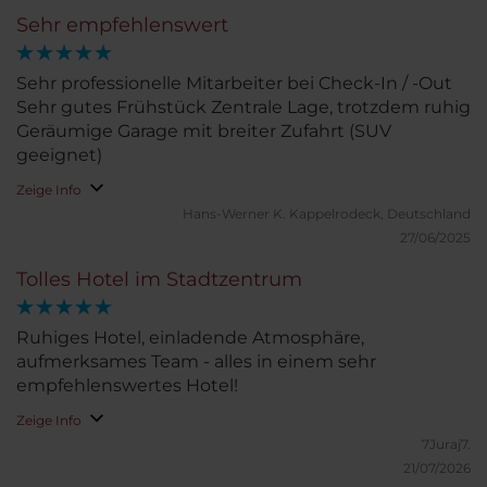
Restaurants umgeben, so wahrscheinlich nicht
Sehr empfehlenswert
wirklich wichtig, hätte den Wohlfühlfaktor aber
noch gesteigert)
Sehr professionelle Mitarbeiter bei Check-In / -Out
Sehr gutes Frühstück Zentrale Lage, trotzdem ruhig
Geräumige Garage mit breiter Zufahrt (SUV
geeignet)
Zeige Info
Hans-Werner K.
Kappelrodeck, Deutschland
27/06/2025
Tolles Hotel im Stadtzentrum
Ruhiges Hotel, einladende Atmosphäre,
aufmerksames Team - alles in einem sehr
empfehlenswertes Hotel!
Zeige Info
7Juraj7.
21/07/2026