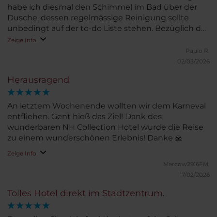
habe ich diesmal den Schimmel im Bad über der
Dusche, dessen regelmässige Reinigung sollte
unbedingt auf der to-do Liste stehen. Bezüglich der
loyality $ musste ich selber Druck machen um
Zeige Info
selbige zu benutzen, das Personal an der Rezeption
Paulo R.
war da nicht sonderlich motiviert. Ansonsten kann
02/03/2026
ich das Hotel nur wärmstens empfehlen.
Herausragend
An letztem Wochenende wollten wir dem Karneval
entfliehen. Gent hieß das Ziel! Dank des
wunderbaren NH Collection Hotel wurde die Reise
zu einem wunderschönen Erlebnis! Danke 🙏
Zeige Info
Marcow2916FM.
17/02/2026
Tolles Hotel direkt im Stadtzentrum.