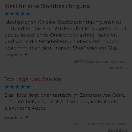
Ideal für eine Stadtbesichtigung
Ideal gelegen für eine Stadtbesichtigung, man ist
mittendrin. Das Frühstücksbuffet ist ausgezeichnet,
das zu bestellende Omlett wird schnell geliefert,
und wenn die Mitarbeitenden etwas Zeit haben,
bekommt man den "Ingwer-Shot" oder ein Glas
Sekt sogar am Tisch angeboten. Schöne Blumen
Zeige Info
begrüßen die Gäste am Eingang, die Aufzüge
rolfk777.
Saarbrucken, Germany
kommen schnell und das Raumangebot ist
21/04/2026
großzügig. Wir hatten ein schön renoviertes
Top Lage und Service
Zimmer mit einem tollen Bad und einer
Regendusche, die ich so noch nicht erlebt habe.
Wenn man bei zwei Übernachtungen auf die
Das Hotel liegt phantastisch im Zentrum von Gent,
Reinigung verzichtet, erhält man ein kostenloses
hat eine Tiefgarage mit Auflademöglichkeit von
Getränk an der Bar, die sehr schön ist, um einen
elektrische Autos
"Absacker" zu trinken. Begeistert hat mich das
Zeige Info
großzügige Parkhaus. Da haben auch große PKWs
Hans D.
Emmerich, Deutschland
Platz, allerdings mit 30 Euro/24 Std nicht billig, aber
26/03/2026