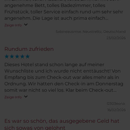
angenehme Bett, tolles Badezimmer, tolles
Frühstück, toller Service einfach rund um sehr sehr
angenehm. Die Lage ist auch prima einfach
wunderbar
Zeige Info
Sabineausmse.
Neustrelitz, Deutschland
23/02/2026
Rundum zufrieden
Dieses Hotel stand schon lange auf meiner
Wunschliste und ich wurde nicht enttäuscht! Von
Empfang bis zum Check-out war alles mehr als in
Ordnung. Wir hatten den Check-in am Donnerstag
somit war nicht so viel los. Klar beim Check-out
wenn alle um 11 Uhr aus den Zimmern stürmen
Zeige Info
kann es zu einer kleinen Wartezeit am Fahrstuhl
l2303eona.
kommen aber dafür kann niemand etwas und es ist
16/02/2026
auch wirklich nicht schlimm. Die Drinks an der Bar
Es war so schön, das ausgegebene Geld hat
waren sehr gut und das Personal wirklich sehr
sich sowas von gelohnt
zuvorkommend. Ich freue mich schon auf meinen