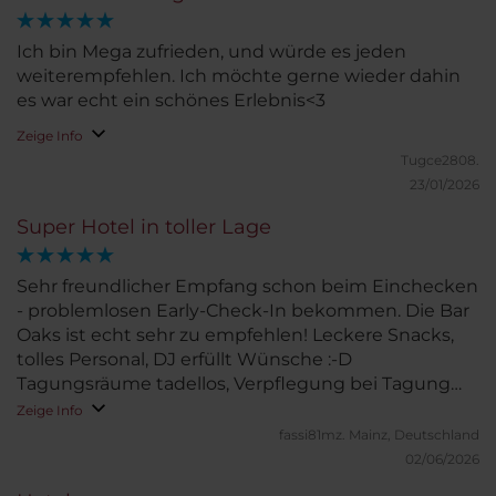
nächsten Aufenthalt
Ich bin Mega zufrieden, und würde es jeden
weiterempfehlen. Ich möchte gerne wieder dahin
es war echt ein schönes Erlebnis<3
Zeige Info
Tugce2808.
23/01/2026
Super Hotel in toller Lage
Sehr freundlicher Empfang schon beim Einchecken
- problemlosen Early-Check-In bekommen. Die Bar
Oaks ist echt sehr zu empfehlen! Leckere Snacks,
tolles Personal, DJ erfüllt Wünsche :-D
Tagungsräume tadellos, Verpflegung bei Tagung
extrem gut!! Frühstück toll!
Zeige Info
fassi81mz.
Mainz, Deutschland
02/06/2026