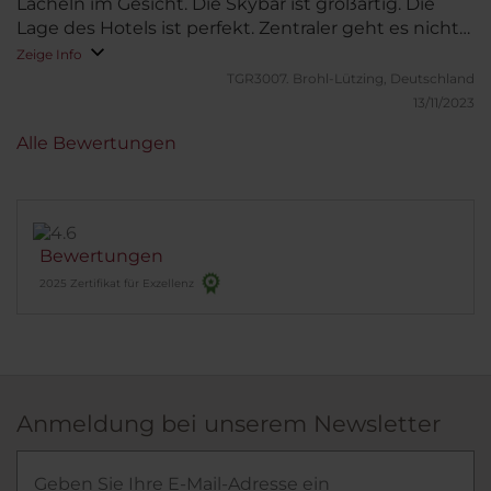
Lächeln im Gesicht. Die Skybar ist großartig. Die
Lage des Hotels ist perfekt. Zentraler geht es nicht
mehr. Das Frühstücksangebot ist perfekt und sehr
Zeige Info
reichhaltig. Klare Empfehlung
TGR3007.
Brohl-Lützing, Deutschland
13/11/2023
Alle Bewertungen
Bewertungen
2025 Zertifikat für Exzellenz
Anmeldung bei unserem Newsletter