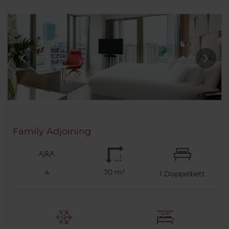
Family Adjoining
4
70 m²
1
Doppelbett