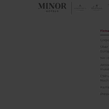
Firm
Corpo
Über 
Euro
NH H
Akti
Inves
CSR 
Nachh
Karri
Press