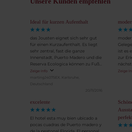
Unsere Kunden empfehlen
Ideal für kurzen Aufenthalt
modern
das Jousten eignet sich sehr gut
modern
für einen Kurzaufenthalt. Es liegt
Gelege
sehr zentral, fast die ganze
ist es
Innenstadt, Puerto Madero und die
zur Er
Reserva Ecologica können zu Fuß
nächst
erreicht werden. U-Bahn Station
gelege
Zeige Info
Zeige I
und Haltepunkt vieler Buslinien
Frühst
martingJ4075EX.
Karlsruhe,
liegen vor dem Haus. Durch die
ausges
Deutschland
Lage an der Avenida Corrientes ist
20/11/2016
es allerdings sehr laut.
excelente
Schöne
Ausgezeichnetes Frühstücksbuffet.
Insgesamt sehr empfehlenswert.
Aussta
perfek
El hotel esta muy bien ubicado a
pocas cuadras de Puerto madero y
de la peatonal Florida. El personal