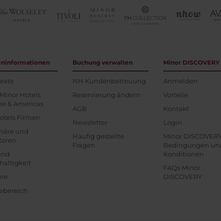
eninformationen
Buchung verwalten
Minor DISCOVERY
rate
NH Kundenbetreuung
Anmelden
Minor Hotels
Reservierung ändern
Vorteile
pe & Americas
AGB
Kontakt
otels Firmen
Newsletter
Login
onäre und
Häufig gestellte
Minor DISCOVER
toren
Fragen
Bedingungen un
und
Konditionen
altigkeit
FAQs Minor
ere
DISCOVERY
ebereich