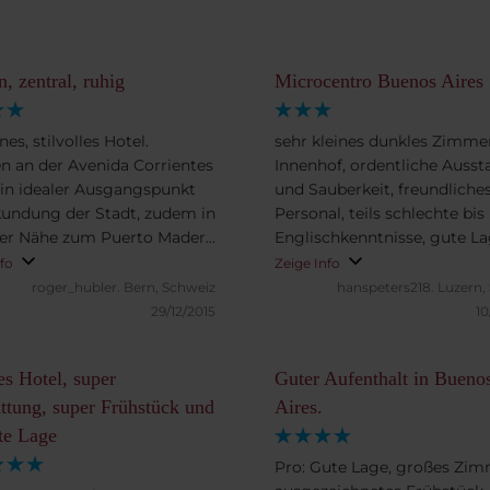
, zentral, ruhig
Microcentro Buenos Aires
es, stilvolles Hotel.
sehr kleines dunkles Zimm
n an der Avenida Corrientes
Innenhof, ordentliche Ausst
 ein idealer Ausgangspunkt
und Sauberkeit, freundliche
kundung der Stadt, zudem in
Personal, teils schlechte bis
er Nähe zum Puerto Madero
Englischkenntnisse, gute L
n. Gutes, reichhaltiges
Nähe Hafen, Mahlzeitenang
nfo
Zeige Info
ücksbuffet, modern
nur Montag-Freitag, sehr
roger_hubler.
Bern, Schweiz
hanspeters218.
Luzern,
tattete Zimmer.
überschaubar, Frühstück ty
29/12/2015
10
argentinisch-Überangebot 
Kuchen und Süsses, alles in
s Hotel, super
Guter Aufenthalt in Bueno
ok
ttung, super Frühstück und
Aires.
te Lage
Pro: Gute Lage, großes Zim