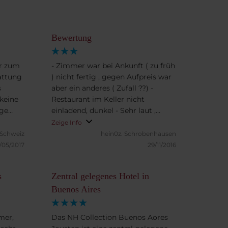
Bewertung
er zum
- Zimmer war bei Ankunft ( zu früh
attung
) nicht fertig , gegen Aufpreis war
s
aber ein anderes ( Zufall ??) -
 keine
Restaurant im Keller nicht
age
einladend, dunkel - Sehr laut ,
ebot
Strassenlärm - Frühstück sehr
Zeige Info
einfach, kein Service, Tische nicht
 Schweiz
hein0z.
Schrobenhausen
pisch
auf bzw. abgeräumt - Rezeption
/05/2017
29/11/2016
an
nicht sehr kompetent
 allem
s
Zentral gelegenes Hotel in
Buenos Aires
mer,
Das NH Collection Buenos Aores