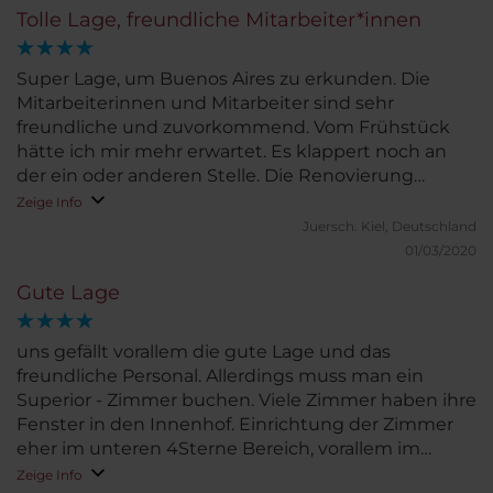
Tolle Lage, freundliche Mitarbeiter*innen
Super Lage, um Buenos Aires zu erkunden. Die
Mitarbeiterinnen und Mitarbeiter sind sehr
freundliche und zuvorkommend. Vom Frühstück
hätte ich mir mehr erwartet. Es klappert noch an
der ein oder anderen Stelle. Die Renovierung
scheint noch nicht abgeschlossen zu sein (Arbeiten
Zeige Info
im 1. OG). Auf meinem Zimmer war zu Beginn auch
Juersch.
Kiel, Deutschland
keine "Kaffee- und Teezubereitungsmöglichkeit"
01/03/2020
wie versprochen. Auf Nachfrage hatte ich dann zwar
Gute Lage
einen Wasserkocher, aber weder Tassen noch
Teebeutel.
uns gefällt vorallem die gute Lage und das
freundliche Personal. Allerdings muss man ein
Superior - Zimmer buchen. Viele Zimmer haben ihre
Fenster in den Innenhof. Einrichtung der Zimmer
eher im unteren 4Sterne Bereich, vorallem im
Vergleich mit anderen NH Hotels.
Zeige Info