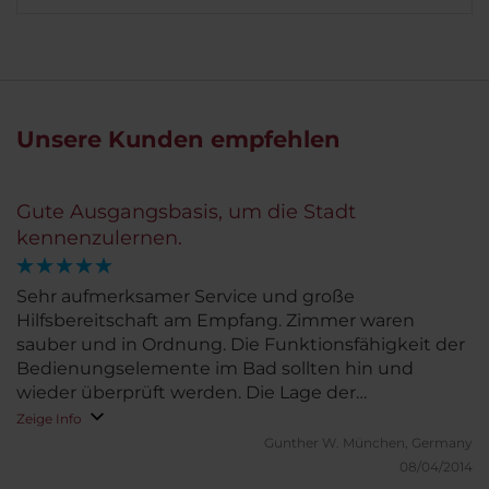
Unsere Kunden empfehlen
Gute Ausgangsbasis, um die Stadt
kennenzulernen.
Sehr aufmerksamer Service und große
Hilfsbereitschaft am Empfang. Zimmer waren
sauber und in Ordnung. Die Funktionsfähigkeit der
Bedienungselemente im Bad sollten hin und
wieder überprüft werden. Die Lage der
Metrostation vor der Tür ist sehr praktisch.
Zeige Info
Gunther W.
München, Germany
08/04/2014