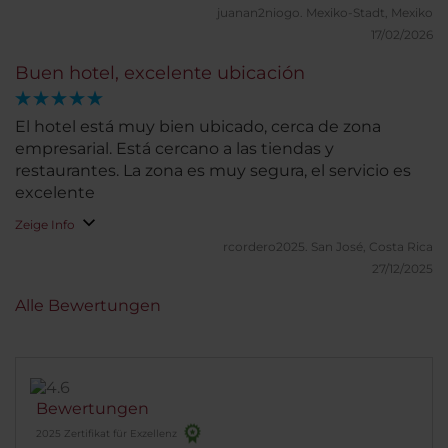
recomendación solo les comentaria revisar los
muy cómoda y 2 baños completos.
juanan2niogo.
Mexiko-Stadt, Mexiko
equipos de AA de las habitaciones. En resumen, es
17/02/2026
un hotel que combina excelente servicio, limpieza
impecable y una ubicación estratégica,
Buen hotel, excelente ubicación
convirtiéndose en una opción altamente
recomendable tanto para viajes de negocios como
El hotel está muy bien ubicado, cerca de zona
para visitas a Bogotá.
empresarial. Está cercano a las tiendas y
restaurantes. La zona es muy segura, el servicio es
excelente
Zeige Info
rcordero2025.
San José, Costa Rica
27/12/2025
Alle Bewertungen
Bewertungen
2025 Zertifikat für Exzellenz