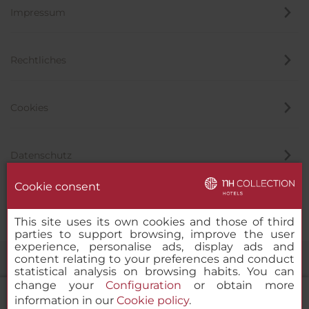
Impressum
Rechtliches
Cookies
Datenschutz
Cookie consent
Hinweisgeber
This site uses its own cookies and those of third
parties to support browsing, improve the user
experience, personalise ads, display ads and
content relating to your preferences and conduct
statistical analysis on browsing habits. You can
change your
Configuration
or obtain more
information in our
Cookie policy
.