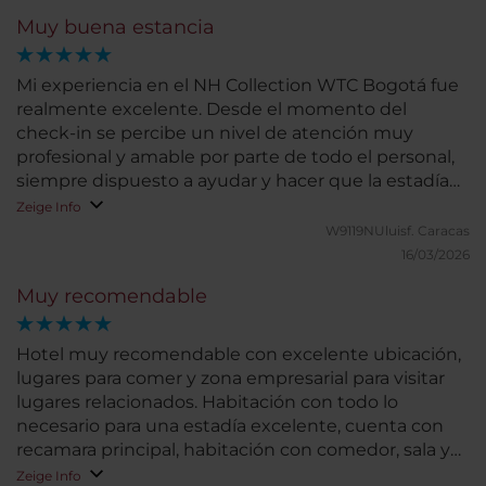
Muy buena estancia
Mi experiencia en el NH Collection WTC Bogotá fue
realmente excelente. Desde el momento del
check-in se percibe un nivel de atención muy
profesional y amable por parte de todo el personal,
siempre dispuesto a ayudar y hacer que la estadía
sea cómoda y agradable. Las habitaciones destacan
Zeige Info
por su impecable limpieza, comodidad y cuidado en
W9119NUluisf.
Caracas
los detalles, lo que permite descansar plenamente
16/03/2026
después de una jornada de trabajo o de turismo.
Muy recomendable
Todo se mantiene en perfectas condiciones,
reflejando un estándar de calidad muy alto en el
servicio de housekeeping. Otro punto fuerte del
Hotel muy recomendable con excelente ubicación,
hotel es su ubicación privilegiada, dentro del
lugares para comer y zona empresarial para visitar
complejo del World Trade Center y muy cerca de
lugares relacionados. Habitación con todo lo
zonas clave de negocios y entretenimiento como el
necesario para una estadía excelente, cuenta con
Parque de la 93, lo que facilita moverse por la ciudad
recamara principal, habitación con comedor, sala y
y aprovechar al máximo la estancia, como
escritorio para poder trabajar tranquilamente, cama
Zeige Info