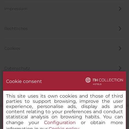
Impressum
Rechtliches
Cookies
Datenschutz
Cookie consent
Hinweisgeber
This site uses its own cookies and those of third
parties to support browsing, improve the user
experience, personalise ads, display ads and
content relating to your preferences and conduct
statistical analysis on browsing habits. You can
change your
Configuration
or obtain more
information in our
Cookie policy
.