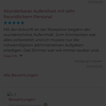
01/07/2026
Wunderbarer Aufenthalt mit sehr
freundlichem Personal
Mit der Ankunft an der Rezeption begann der
wunderschöne Aufenthalt. Zum Einchecken war
alles vorbereitet und ich musste nur die
notwendigsten administrativen Aufgaben
erledigen. Das Zimmer war wie immer sauber und
mit allen Erfordernissen ausgestattet. Vielfältiges
Zeige Info
Frühstück, dass auch Nachhaltigkeitsprinzipien
Wolfgang H.
beelen
berücksichtigte, sowie geschmacklich
24/06/2026
hervorragend angerichtet war, gaben den Rückhalt
Alle Bewertungen
füreinen hervorragenden Start in den Tag.
Bewertungen
2025 Zertifikat für Exzellenz