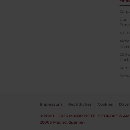
Firm
Corpo
Über 
Euro
NH H
Akti
Inves
CSR 
Nachh
Karri
Press
Impressum
Rechtliches
Cookies
Date
© 2000 – 2026
MINOR HOTELS EUROPE & AM
28003 Madrid, Spanien