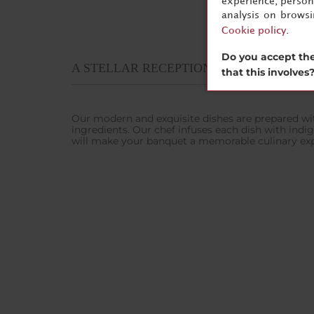
experience, persona
analysis on brows
Cookie policy
.
Do you accept the
A STELLAR RECEPTION
that this involves
Our modern and exquisite dishes are prepared wit
ingredients. Our chef infuses each dish with indi
will make your banquet a memorable culinary exp