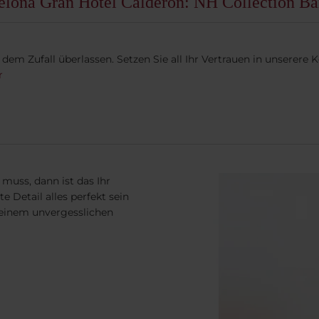
elona Gran Hotel Calderón: NH Collection Ba
 dem Zufall überlassen. Setzen Sie all Ihr Vertrauen in unserer
r
 muss, dann ist das Ihr
e Detail alles perfekt sein
u einem unvergesslichen