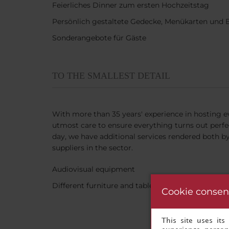
Feierliches Dinner zum ersten Hochzeitstag
Persönlich gestaltete Gedecke, Menükarten un
Sonderangebote für Gäste
TO THE SMALLEST DETAIL
With more than 35 years' experience in hosting ev
utmost care to ensure everything turns out perf
day, we have additional services rendered both b
suppliers in the sector.
Audiovisual equipment
Different furniture and table options
Cookie consen
This site uses it