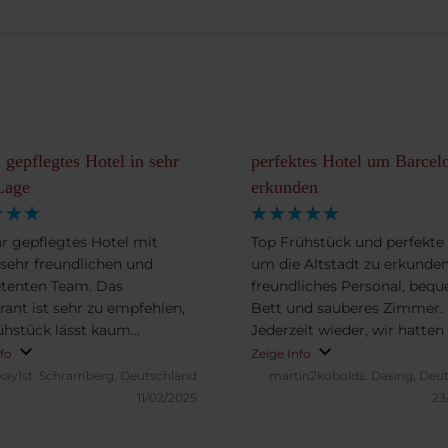
, gepflegtes Hotel in sehr
perfektes Hotel um Barcel
Lage
erkunden
hr gepflegtes Hotel mit
Top Frühstück und perfekte
sehr freundlichen und
um die Altstadt zu erkunden
tenten Team. Das
freundliches Personal, beq
rant ist sehr zu empfehlen,
Bett und sauberes Zimmer.
ühstück lässt kaum
Jederzeit wieder, wir hatten
e offen. Der Pool auf dem
schönen Aufenthalt. Per Ae
nfo
Zeige Info
st wunderbar. Das Gym gut
vom Flughafen sehr gut
kay1st.
Schramberg, Deutschland
martin2kobolds.
Dasing, Deu
tattet. Mein Zimmer war
erreichbar.
11/02/2025
23
gt und sauber.