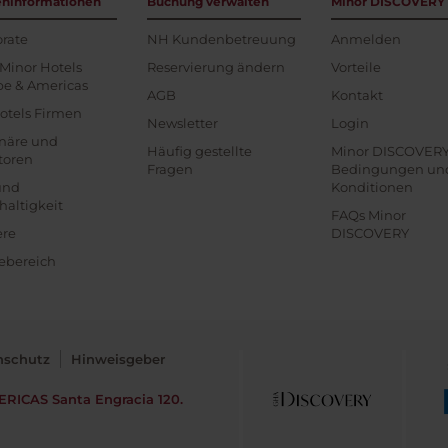
eninformationen
Buchung verwalten
Minor DISCOVERY
rate
NH Kundenbetreuung
Anmelden
Minor Hotels
Reservierung ändern
Vorteile
pe & Americas
AGB
Kontakt
otels Firmen
Newsletter
Login
onäre und
Häufig gestellte
Minor DISCOVER
toren
Fragen
Bedingungen un
und
Konditionen
altigkeit
FAQs Minor
ere
DISCOVERY
ebereich
nschutz
Hinweisgeber
ERICAS
Santa Engracia 120.