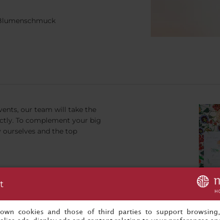
d Blumenschmuck
ents, our team will take the
ectly. To complement your big
y ourselves and the top
t
s own cookies and those of third parties to support browsing