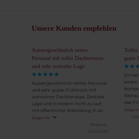
Unsere Kunden empfehlen
Aussergewöhnlich nettes
Tolles
Personal mit toller Dachterrasse
guter 
und sehr zentraler Lage
Ein se
einem 
Aussergewöhnlich nettes Personal
kompe
und sehr gutes Frühstück mit
Restau
wahnsinns Dachterrasse. Zentrale
das Fr
Lage und trotzdem nicht zu laut
Wünsch
Zeige I
mit öffentlicher Anbindung in alle
Dach i
tee
Richtungen in kürzester Gehweite.
Zeige Info
ausges
Alles war sehr sauber und die
889philit.
gepfle
Rezeption arbeitete sehr
16/02/2026
freundlich und schnell (z.B. Taxi