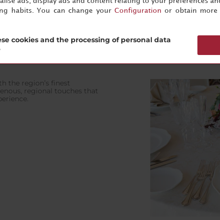
lise ads, display ads and content relating to your preferences and
ing habits. You can change your
Configuration
or obtain more 
se cookies and the processing of personal data
?
h the region’s finest
genous, regional touches that
erience.