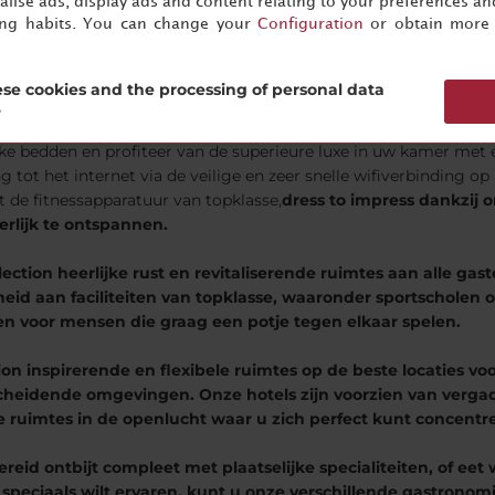
lise ads, display ads and content relating to your preferences and
 op harmonieuze wijze samenkomt.
ing habits. You can change your
Configuration
or obtain more 
uw reis terwijl u de door u gekozen bestemming met hart en zie
ellen hun eigen verhaal met de architectuur die is beïnvloed do
se cookies and the processing of personal data
?
jke bedden en profiteer van de superieure luxe in uw kamer met 
ng tot het internet via de veilige en zeer snelle wifiverbinding op
t de fitnessapparatuur van topklasse,
dress to impress dankzij o
lijk te ontspannen.
lection heerlijke rust en revitaliserende ruimtes aan alle gas
id aan faciliteiten van topklasse, waaronder sportscholen om
 voor mensen die graag een potje tegen elkaar spelen.
on inspirerende en flexibele ruimtes op de beste locaties voo
rscheidende omgevingen. Onze hotels zijn voorzien van ver
 ruimtes in de openlucht waar u zich perfect kunt concentr
eid ontbijt compleet met plaatselijke specialiteiten, of eet
s speciaals wilt ervaren, kunt u onze verschillende gastronom