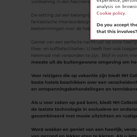
experience, persona
voldoening in een fascinerende sfeer waar alles
analysis on brows
Cookie policy
.
De setting zal een belangrijk deel uitmaken van 
fantastische interieurdesigns. De omgevingen vert
Do you accept the
bestemmingen over de hele wereld.
that this involves
Geniet van een perfecte nachtrust op onze heerli
thee- en koffiefaciliteiten. U heeft hier ook toega
helemaal niet verbonden te zijn. Blijf in vorm me
meeste uit de buitengewone omgeving om heer
Voor reizigers die op vakantie zijn biedt NH Col
beste hotels beschikken over een verscheidenhe
en ontspanningsbehandelingen en tennisbanen
Als u voor zaken op pad bent, biedt NH Collecti
de laatste technologie in exclusieve en onde
gecombineerd met mooie uitzichten en rustige
Word wakker en geniet van een heerlijk, versber
van gezond en lekker eten te kiezen. Als u iet