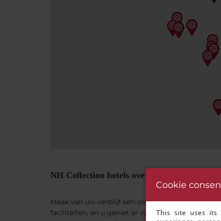
NH Collection hotels over de hele wereld
Cookie consen
Maak van uw verblijf een onvergetelijke ervarin
faciliteiten, en u geniet er van een breed aanbod
This site uses it