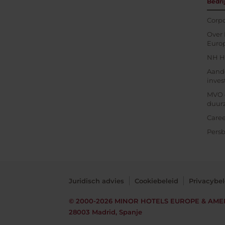
Bedri
Corpo
Over 
Euro
NH Ho
Aand
inves
MVO 
duur
Caree
Persb
Juridisch advies
Cookiebeleid
Privacybel
© 2000-2026
MINOR HOTELS EUROPE & AME
28003 Madrid, Spanje