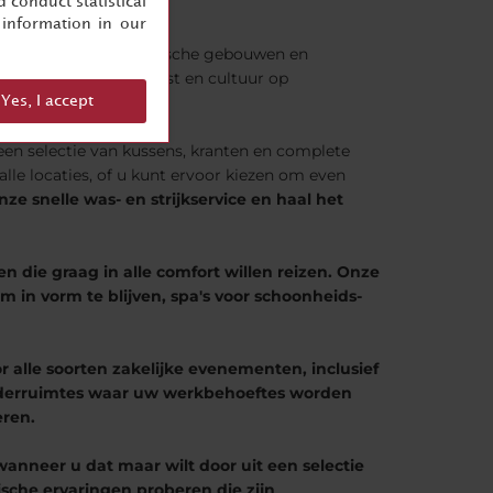
 conduct statistical
information in our
l verkent, met de iconische gebouwen en
or de plaatselijke kunst en cultuur op
Yes, I accept
een selectie van kussens, kranten en complete
 alle locaties, of u kunt ervoor kiezen om even
nze snelle was- en strijkservice en haal het
ten die graag in alle comfort willen reizen. Onze
 in vorm te blijven, spa's voor schoonheids-
r alle soorten zakelijke evenementen, inclusief
gaderruimtes waar uw werkbehoeftes worden
eren.
 wanneer u dat maar wilt door uit een selectie
ische ervaringen proberen die zijn