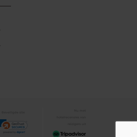
n
Y
Nu met
Beveiligde site
hotelrecensies van
reizigers uit