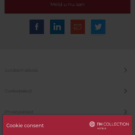
Meld u nu aan
Juridisch advies
Cookiebeleid
Privacybeleid
Cookie consent
Klokkenluider