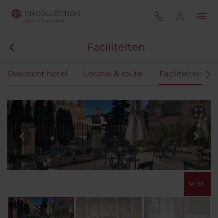
Faciliteiten
Overzicht hotel
Locatie & route
Faciliteiten
55