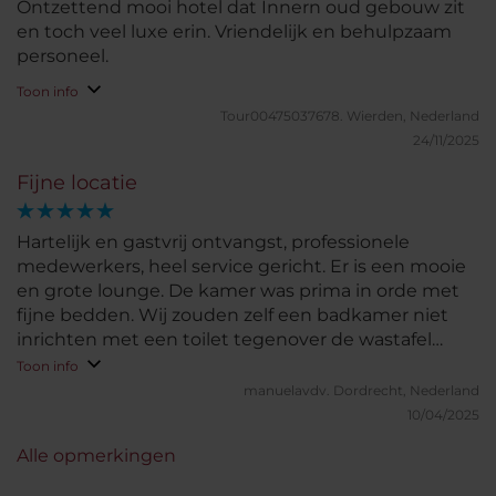
Ontzettend mooi hotel dat Innern oud gebouw zit
en toch veel luxe erin. Vriendelijk en behulpzaam
personeel.
Toon info
Tour00475037678.
Wierden, Nederland
24/11/2025
Fijne locatie
Hartelijk en gastvrij ontvangst, professionele
medewerkers, heel service gericht. Er is een mooie
en grote lounge. De kamer was prima in orde met
fijne bedden. Wij zouden zelf een badkamer niet
inrichten met een toilet tegenover de wastafel
maar verder was deze goed ingericht.
Toon info
manuelavdv.
Dordrecht, Nederland
10/04/2025
Alle opmerkingen