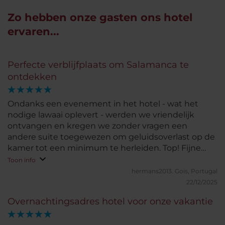
Zo hebben onze gasten ons hotel
ervaren...
Perfecte verblijfplaats om Salamanca te
ontdekken
Ondanks een evenement in het hotel - wat het
nodige lawaai oplevert - werden we vriendelijk
ontvangen en kregen we zonder vragen een
andere suite toegewezen om geluidsoverlast op de
kamer tot een minimum te herleiden. Top! Fijne
valet parkeerservice (beperkt aantal plaatsen, niet
Toon info
vooraf te reserveren) Mooie suite, goed werkende
hermans2013.
Gois, Portugal
verwarming. Vooral lof voor het personeel aan de
22/12/2025
receptie en bij het ontbijtbuffet. Een team wat
Overnachtingsadres hotel voor onze vakantie
duidelijk weet wat gasten wensen.