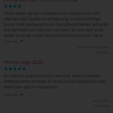
Hotel staat op een uitstekende locatie voor een
citytrip naar Quito en omgeving. In een prettige
buurt met restaurants en bars/discotheken letterlijk
om de hoek en met een taxi ben je voor een paar
dollar zo in de oude historische binnenstad. Fijne
ruime kamer met heerlijk bed en badkamer. Goed
Toon info
ontbijt. Zeer attent personeel!
457tjeerdk.
Drachten
23/11/2015
Primer viaje 2026
Excelente organización y servicio. Menú variado.
Habitaciones limpias. El servicio a la habitación ágil.
Atención ágil en recepción.
Toon info
gvela2026.
13/01/2026