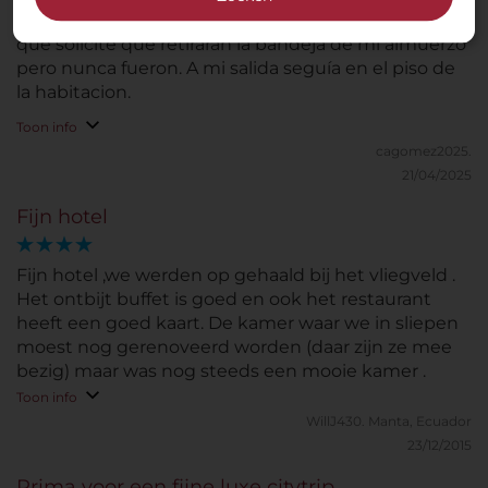
La habitación era cómoda, muy aseada, lo unico es
que solicite que retiraran la bandeja de mi almuerzo
pero nunca fueron. A mi salida seguía en el piso de
la habitacion.
Toon info
cagomez2025.
21/04/2025
Fijn hotel
Fijn hotel ,we werden op gehaald bij het vliegveld .
Het ontbijt buffet is goed en ook het restaurant
heeft een goed kaart. De kamer waar we in sliepen
moest nog gerenoveerd worden (daar zijn ze mee
bezig) maar was nog steeds een mooie kamer .
Toon info
WillJ430.
Manta, Ecuador
23/12/2015
Prima voor een fijne luxe citytrip