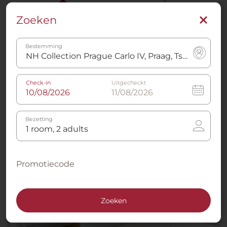
Zoeken
Waterkoker
Badjas
Bestemming
Meer info
Check-in
Uitgecheckt
Direct boeken
Bezetting
Promotiecode
Zoeken