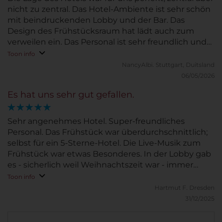
nicht zu zentral. Das Hotel-Ambiente ist sehr schön
mit beindruckenden Lobby und der Bar. Das
Design des Frühstücksraum hat lädt auch zum
verweilen ein. Das Personal ist sehr freundlich und
hilfsbereit (auch vor der Anreise schon, für typische
Toon info
Touristenfragen ;-) ... wir kommen wieder!
NancyAlbi.
Stuttgart, Duitsland
06/05/2026
Es hat uns sehr gut gefallen.
Sehr angenehmes Hotel. Super-freundliches
Personal. Das Frühstück war überdurchschnittlich;
selbst für ein 5-Sterne-Hotel. Die Live-Musik zum
Frühstück war etwas Besonderes. In der Lobby gab
es - sicherlich weil Weihnachtszeit war - immer
wieder kulinarische Kleinigkeiten. Und die Bar hat
Toon info
eine gute Getränkeauswahl mit leckeren
Hartmut F.
Dresden
alkoholfreien Mixgetränken.
31/12/2025