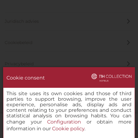
Juridisch advies
Cookiebeleid
Privacybeleid
Cookie consent
Klokkenluider
This site uses its own cookies and those of third
parties to support browsing, improve the user
experience, personalise ads, display ads and
content relating to your preferences and conduct
statistical analysis on browsing habits. You can
change your
Configuration
or obtain more
information in our
Cookie policy
.