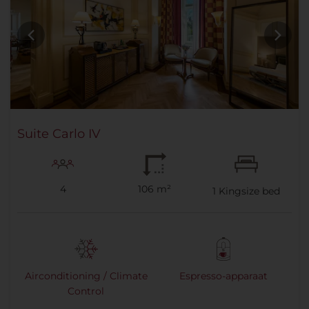
Suite Carlo IV
4
106 m²
1
Kingsize bed
Airconditioning / Climate
Espresso-apparaat
Control