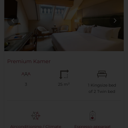
Premium Kamer
3
25 m²
1
Kingsize bed
of
2
Twin bed
Airconditioning / Climate
Espresso-apparaat