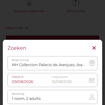
Espresso-apparaat
Waterkoker
Meer info
Direct boeken
Zoeken
Bestemming
Check-in
Uitgecheckt
Bezetting