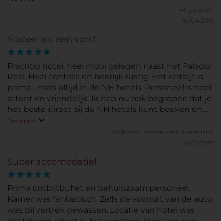
481gerardk.
02/04/2019
Slapen als een vorst
Prachtig hotel, heel mooi gelegen naast het Palacio
Real. Heel centraal en heerlijk rustig. Het ontbijt is
prima - zoals altijd in de NH hotels. Personeel is heel
attent en vriendelijk. Ik heb nu ook begrepen dat je
het beste direct bij de NH hotels kunt boeken en
niet via een bookings-site!
Toon info
636fransn.
Amsterdam, Nederland
24/10/2017
Super accomodatie!
Prima ontbijtbuffet en behulpzaam personeel.
Kamer was fantastisch. Zelfs de voorruit van de auto
was bij vertrek gewassen. Locatie van hotel was
uitstekend, direct in het centrum. Voor een paar