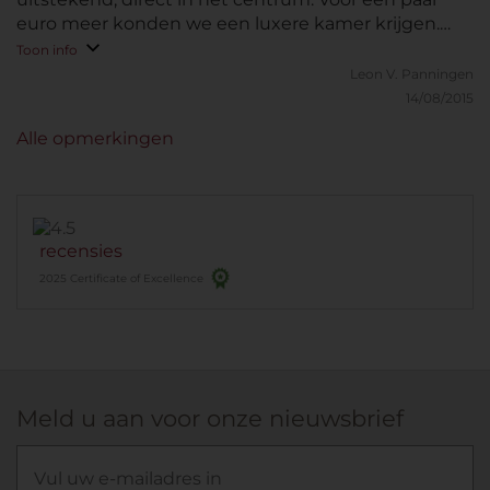
euro meer konden we een luxere kamer krijgen.
Dat was een speciale aanbieding waar we graag van
Toon info
hebben gebruik gemaakt.
Leon V.
Panningen
14/08/2015
Alle opmerkingen
recensies
2025 Certificate of Excellence
Meld u aan voor onze nieuwsbrief