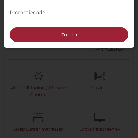
Promotiecode
Premium Kamer met uitzicht
Zoeken
3
35 m²
1
Kingsize bed
of
2
Twin bed
Airconditioning / Climate
Uitzicht
Control
Sleep Better matrassen
Grote flatscreen-tv