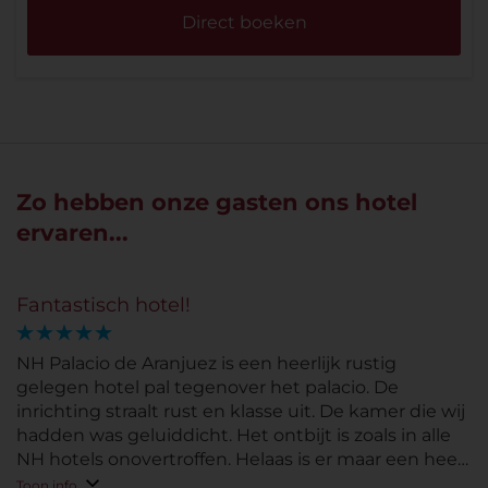
Direct boeken
Zo hebben onze gasten ons hotel
ervaren...
Fantastisch hotel!
NH Palacio de Aranjuez is een heerlijk rustig
gelegen hotel pal tegenover het palacio. De
inrichting straalt rust en klasse uit. De kamer die wij
hadden was geluiddicht. Het ontbijt is zoals in alle
NH hotels onovertroffen. Helaas is er maar een heel
klein restaurant, met overigens prima keuzes.
Toon info