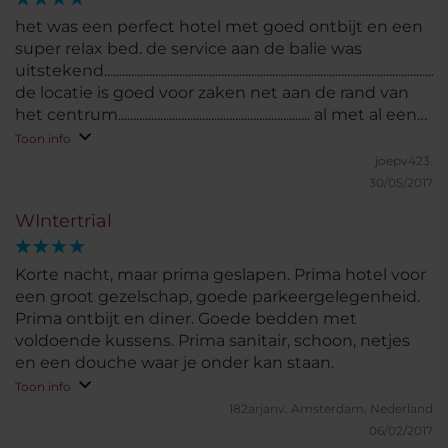
het was een perfect hotel met goed ontbijt en een
super relax bed. de service aan de balie was
uitstekend......................................................................................................................
de locatie is goed voor zaken net aan de rand van
het centrum................................................................ al met al een
aanbeveling
Toon info
waard................................................................................................................
joepv423.
30/05/2017
WIntertrial
Korte nacht, maar prima geslapen. Prima hotel voor
een groot gezelschap, goede parkeergelegenheid.
Prima ontbijt en diner. Goede bedden met
voldoende kussens. Prima sanitair, schoon, netjes
en een douche waar je onder kan staan.
Toon info
182arjanv.
Amsterdam, Nederland
06/02/2017