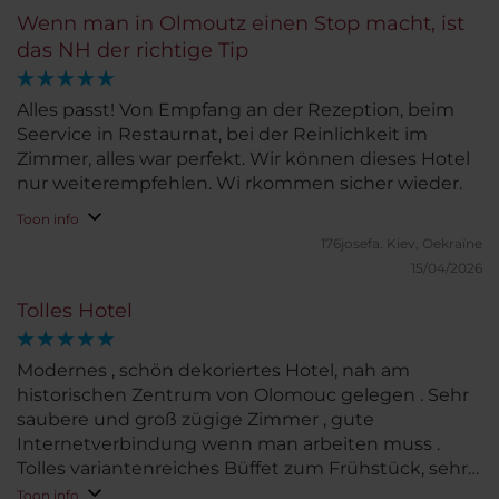
Wenn man in Olmoutz einen Stop macht, ist
das NH der richtige Tip
Alles passt! Von Empfang an der Rezeption, beim
Seervice in Restaurnat, bei der Reinlichkeit im
Zimmer, alles war perfekt. Wir können dieses Hotel
nur weiterempfehlen. Wi rkommen sicher wieder.
Toon info
176josefa.
Kiev, Oekraïne
15/04/2026
Tolles Hotel
Modernes , schön dekoriertes Hotel, nah am
historischen Zentrum von Olomouc gelegen . Sehr
saubere und groß zügige Zimmer , gute
Internetverbindung wenn man arbeiten muss .
Tolles variantenreiches Büffet zum Frühstück, sehr
freundliches Hotelpersonal . Jederzeit gerne wieder
Toon info