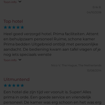
bezorgen.Zelf verblijf ik al voor langere tijd in dit
Toon info
hotel
Erik B.
04/10/2018
Top hotel
Heel goed verzorgd hotel. Prima faciliteiten. Attent
en behulpzaam personeel Ruime, schone kamer
Prima bedden Uitgebreid ontbijt met persoonlijke
aandacht. De bediening kwam aan tafel vragen of je
nog iets speciaals wenste
Toon info
Nico V.
The Hague, The Netherlands
13/08/2014
Uitmuntend
Een hotel die zijn tijd ver vooruit is. Super! Alles
prima in orde. Een goede service en vriendelijk
personeel. De kamer was erg schoon en het was erg