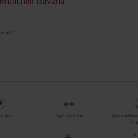
 München Bavaria
 54530
plaats
Sportschool
Airconditio
Co