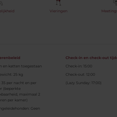
lijkheid
Vieringen
Meeting
erenbeleid
Check-in en check-out tij
 en katten toegestaan
Check-in: 15:00
ewicht: 25 kg
Check-out: 12:00
€ 35 per nacht en per
(Lazy Sunday: 17:00)
er (beperkte
kbaarheid, maximaal 2
eren per kamer)
ngeleidehonden: Geen