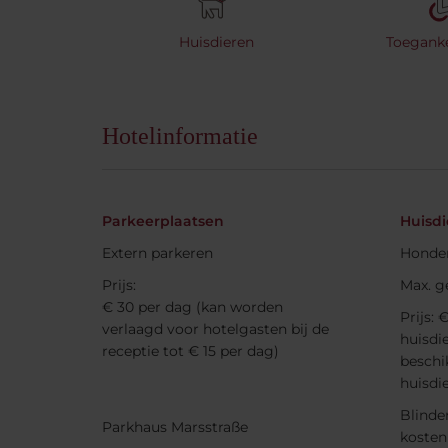
Huisdieren
Toeganke
Hotelinformatie
Parkeerplaatsen
Huisdi
Extern parkeren
Honden
Prijs:
Max. g
€ 30 per dag (kan worden
Prijs: 
verlaagd voor hotelgasten bij de
huisdi
receptie tot € 15 per dag)
beschi
huisdi
Blinde
Parkhaus Marsstraße
kosten