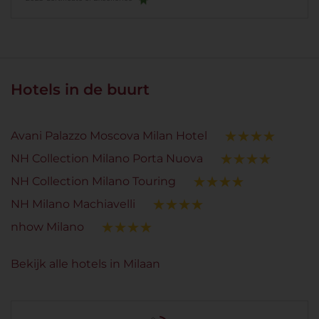
Consiglierei assolutamente questo hotel a
chiunque voglia vivere un’esperienza di alto livello a
Milano. Sicuramente ci tornerei volentieri.
Hotels in de buurt
Avani Palazzo Moscova Milan Hotel
NH Collection Milano Porta Nuova
NH Collection Milano Touring
NH Milano Machiavelli
nhow Milano
Bekijk alle hotels in Milaan