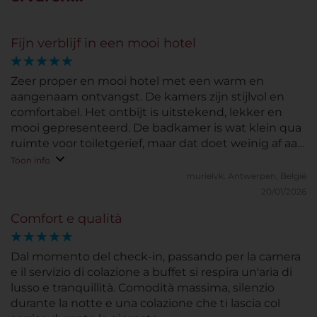
Fijn verblijf in een mooi hotel
Zeer proper en mooi hotel met een warm en
aangenaam ontvangst. De kamers zijn stijlvol en
comfortabel. Het ontbijt is uitstekend, lekker en
mooi gepresenteerd. De badkamer is wat klein qua
ruimte voor toiletgerief, maar dat doet weinig af aan
het verblijf. Het personeel is uiterst vriendelijk en
Toon info
behulpzaam. We hebben hier erg van genoten.
murielvk.
Antwerpen, België
20/01/2026
Comfort e qualità
Dal momento del check-in, passando per la camera
e il servizio di colazione a buffet si respira un'aria di
lusso e tranquillità. Comodità massima, silenzio
durante la notte e una colazione che ti lascia col