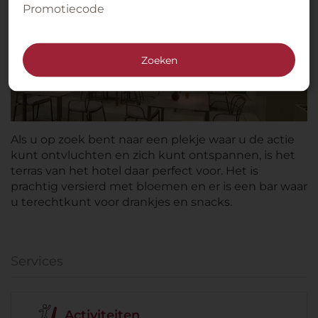
Promotiecode
Zoeken
Als u op zoek bent naar een plekje waar u de actie
kunt ontvluchten en zich kunt ontspannen, is het
terras van het hotel daar perfect voor. Het is
prachtig versierd met bloemen en er is een bar waar
u terechtkunt voor drankjes en snacks.
Services
Activiteiten