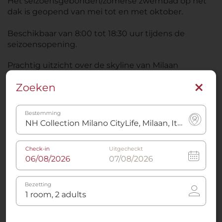
Het seizoensgebonden/zomerse zwembad op het
dak is geopend van mei tot en met oktober.
Beschikbaar van 8:00 tot 18:30 uur tijdens de
seizoensopening.
Prachtig uitzicht over de skyline van Milaan
Gratis handdoeken beschikbaar
Zoeken
Drankjes en snacks verkrijgbaar in de bar bij het
zwembad
Bestemming
Ligbedden bij ons zwembad moeten worden
gereserveerd bij het inchecken
Check-in
Uitgecheckt
Terras
Bezetting