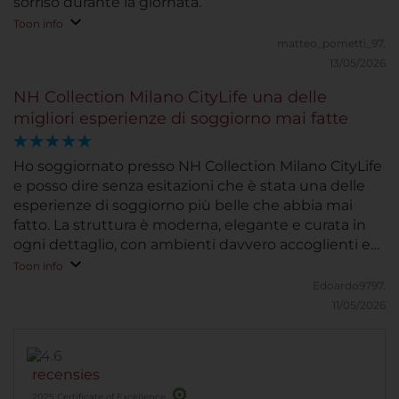
sorriso durante la giornata.
Toon info
matteo_pometti_97.
13/05/2026
NH Collection Milano CityLife una delle
migliori esperienze di soggiorno mai fatte
Ho soggiornato presso NH Collection Milano CityLife
e posso dire senza esitazioni che è stata una delle
esperienze di soggiorno più belle che abbia mai
fatto. La struttura è moderna, elegante e curata in
ogni dettaglio, con ambienti davvero accoglienti e
un’atmosfera rilassante. Le camere erano
Toon info
impeccabili, silenziose e molto confortevoli, perfette
Edoardo9797.
sia per riposarsi sia per godersi qualche momento di
11/05/2026
relax. Anche il personale ha reso il soggiorno
speciale: sempre disponibile, professionale e gentile
in ogni occasione. La posizione è comodissima e
recensies
permette di muoversi facilmente in città.
2025 Certificate of Excellence