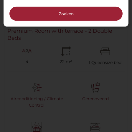
Zoeken
Premium Room with terrace - 2 Double
Beds
4
22 m²
1
Queensize bed
Airconditioning / Climate
Gerenoveerd
Control