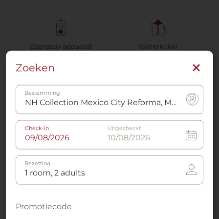
Espresso-apparaat
Waterkoker
Zoeken
Meer info
Bestemming
Direct boeken
Check-in
Uitgecheckt
Bezetting
Promotiecode