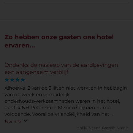
Zo hebben onze gasten ons hotel
ervaren...
Ondanks de nasleep van de aardbevingen
een aangenaam verblijf
Alhoewel 2 van de 3 liften niet werkten in het begin
van de week en er duidelijk
onderhoudswerkzaamheden waren in het hotel,
geef ik NH Reforma in Mexico City een ruime
voldoende. Vooral de vriendelijkheid van het
personeel en de kwaliteit van de keuken gaven de
Toon info
doorslag.
Mbil10.
Vitoria-Gasteiz, Spanje