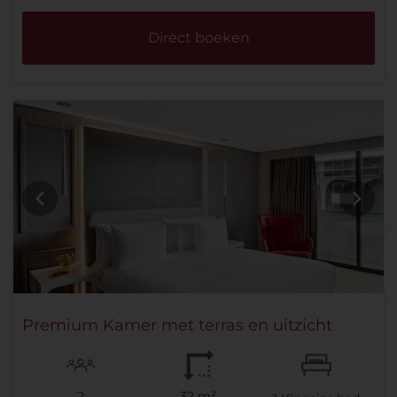
Direct boeken
Premium Kamer met terras en uitzicht
2
32 m²