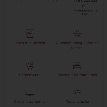
1
Kingsize bed
of
2
Tweepersoons
bed
Terras met uitzicht
Airconditioning / Climate
Control
Gerenoveerd
Sleep Better matrassen
Grote flatscreen-tv
Regendouche