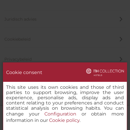
Juridisch advies
Cookiebeleid
Privacybeleid
Cookie consent
Klokkenluider
This site uses its own cookies and those of third
parties to support browsing, improve the user
experience, personalise ads, display ads and
content relating to your preferences and conduct
statistical analysis on browsing habits. You can
change your
Configuration
or obtain more
information in our
Cookie policy
.