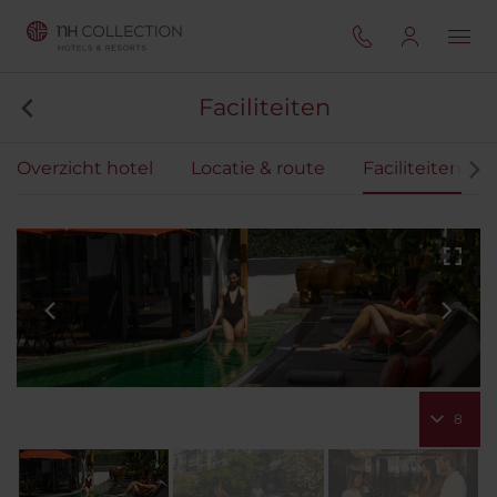
Faciliteiten
Overzicht hotel
Locatie & route
Faciliteiten
8