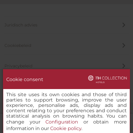
Juridisch advies
Cookiebeleid
Privacybeleid
Cookie consent
Klokkenluider
This site uses its own cookies and those of third
parties to support browsing, improve the user
experience, personalise ads, display ads and
content relating to your preferences and conduct
statistical analysis on browsing habits. You can
change your
Configuration
or obtain more
information in our
Cookie policy
.