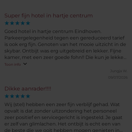
Super fijn hotel in hartje centrum
Goed hotel in hartje centrum Eindhoven.
Parkeergelegenheid tegen een gereduceerd tarief
is ook erg fijn. Genoten van het mooie uitzicht in de
skybar. Ontbijt was erg uitgebreid en lekker. Fijne
kamer, met een zeer goede fohn!! Die kun je lekker
thuis laten. De bose box is ook erg fijn. Kortom zeer
Toon info
tevreden over dit hotel.
Jungja W.
09/07/2026
Dikke aanrader!!!!
Wij (stel) hebben een zeer fijn verblijf gehad. Wat
opvalt is dat zonder uitzondering het personeel
zeer positief en servicegericht is ingesteld. Je gaat
er zelf van glimlachen. Het ontbijt is echt een van
de beste die we ooit hebben mogen genieten in