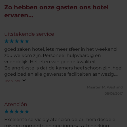
Zo hebben onze gasten ons hotel
ervaren...
uitstekende service
goed zaken hotel, iets meer sfeer in het weekend
zou welkom zijn. Personeel hulpvaardig en
vriendelijk. Het eten van goede kwaliteit.
Belangrijkste is dat de kamers heel schoon zijn, heel
goed bed en alle gewenste faciliteiten aanwezig.
Goed security team aanwezig. Het verkeer is nog
Toon info
steeds zeer druk, volle wegen waardoor het best
Maarten M.
Westland
extra tijd kost om bij hotel te komen.
06/06/2017
Atención
Excelente servicio y atención de primera desde el
mismo momento en que ingresas al checking,