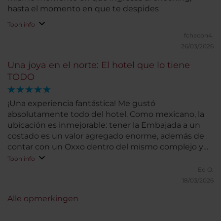
hasta el momento en que te despides
Toon info
fchacon4.
26/03/2026
Una joya en el norte: El hotel que lo tiene
TODO
¡Una experiencia fantástica! Me gustó
absolutamente todo del hotel. Como mexicano, la
ubicación es inmejorable: tener la Embajada a un
costado es un valor agregado enorme, además de
contar con un Oxxo dentro del mismo complejo y
una plaza comercial justo al lado para surtirse de lo
Toon info
que sea. El hotel lo tiene todo en un solo lugar:
Ed O.
jacuzzi, piscina y un gym muy completo. La comida
18/03/2026
es deliciosa, pero lo que más destaco es la atención
Alle opmerkingen
del personal, siempre amables y dispuestos a
ayudar. Sin duda, un lugar para repetir. ¡Totalmente