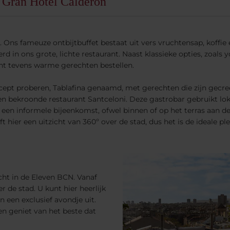
 Gran Hotel Calderón
 Ons fameuze ontbijtbuffet bestaat uit vers vruchtensap, koffie 
rd in ons grote, lichte restaurant. Naast klassieke opties, zoal
kunt tevens warme gerechten bestellen.
ncept proberen, Tablafina genaamd, met gerechten die zijn gecr
n bekroonde restaurant Santceloni. Deze gastrobar gebruikt lok
or een informele bijeenkomst, ofwel binnen of op het terras aan 
ft hier een uitzicht van 360º over de stad, dus het is de ideale 
cht in de Eleven BCN. Vanaf
r de stad. U kunt hier heerlijk
een exclusief avondje uit.
en geniet van het beste dat