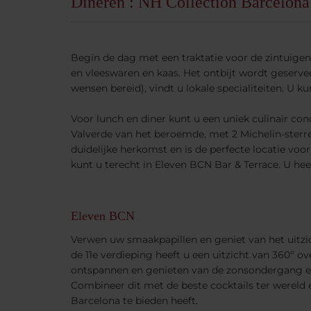
Dineren : NH Collection Barcelona
Begin de dag met een traktatie voor de zintuigen.
en vleeswaren en kaas. Het ontbijt wordt geservee
wensen bereid), vindt u lokale specialiteiten. U 
Voor lunch en diner kunt u een uniek culinair co
Valverde van het beroemde, met 2 Michelin-sterre
duidelijke herkomst en is de perfecte locatie vo
kunt u terecht in Eleven BCN Bar & Terrace. U hee
Eleven BCN
Verwen uw smaakpapillen en geniet van het uitzi
de 11e verdieping heeft u een uitzicht van 360º ove
ontspannen en genieten van de zonsondergang en 
Combineer dit met de beste cocktails ter wereld 
Barcelona te bieden heeft.