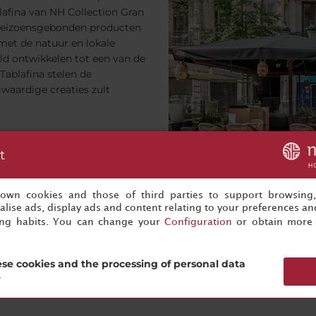
lafina van NH Collection Gran
n seizoensgebonden producten
met de natuur en lokale
eld ontwikkelen tot een van de
Tablafina stelen de
waardige creaties zult
t
/
s own cookies and those of third parties to support browsing
s
lise ads, display ads and content relating to your preferences and
ing habits. You can change your
Configuration
or obtain more 
se cookies and the processing of personal data
?