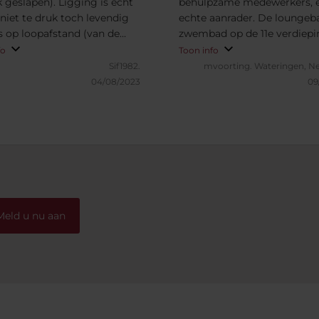
k geslapen). Ligging is echt
behulpzame medewerkers, 
 niet te druk toch levendig
echte aanrader. De loungeb
es op loopafstand (van de
zwembad op de 11e verdiepi
s zelf tot de metro etc).
waren onwijs gezellig, en he
fo
Toon info
t vonden we wat karig maar
ontbijt was zo uitgebreid dat
Sif1982.
mvoorting.
Wateringen, N
s het wel. Kortom een
de hele dag van zou kunnen
04/08/2023
09
er!
genieten.
Meld u nu aan