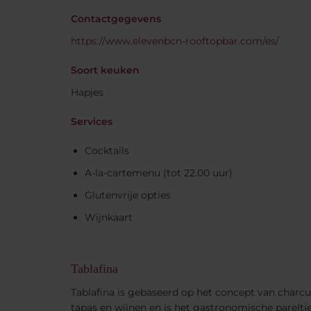
Contactgegevens
https://www.elevenbcn-rooftopbar.com/es/
Soort keuken
Hapjes
Services
Cocktails
A-la-cartemenu (tot 22.00 uur)
Glutenvrije opties
Wijnkaart
Tablafina
Tablafina is gebaseerd op het concept van charcut
tapas en wijnen en is het gastronomische parelt