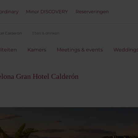
ordinary
Minor DISCOVERY
Reserveringen
tel Calderón
Eten & drinken
liteiten
Kamers
Meetings & events
Wedding
elona Gran Hotel Calderón