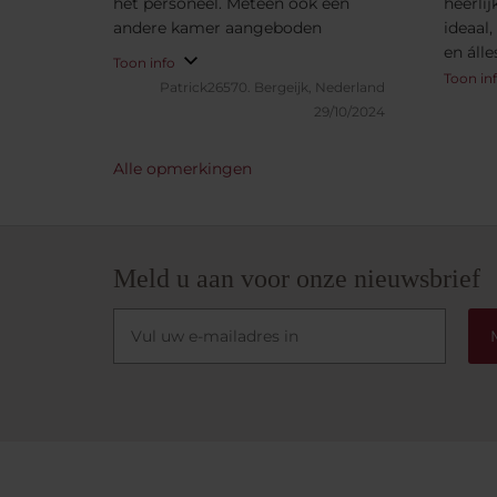
het personeel. Meteen ook een
heerlij
andere kamer aangeboden
ideaal,
en áll
Toon info
rambla
Toon in
Patrick26570.
Bergeijk, Nederland
Ontbij
29/10/2024
dat wa
aanrad
Alle opmerkingen
Meld u aan voor onze nieuwsbrief