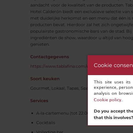
aandacht voor de kwaliteit van de producten. Tab
Hotel Calderón biedt een exclusieve selectie va
met duidelijke herkomst en een menu dat één is 
producten bevat. Hierdoor zal het zich ongetwijf
populairste gastronomische bars van de stad. Bij 
ingrediënten de show, waardoor u altijd van hoog
genieten.
Contactgegevens
Cookie consen
https://www.tablafina.com/en/tablafina-barcelona
Soort keuken
This site uses it
Gourmet, Lokaal, Tapas, Spaans, Nationaal, Hapje
experience, persona
analysis on brows
Services
Cookie policy
.
Do you accept the
A-la-cartemenu (tot 22.00 uur)
that this involves
Cocktails
Volledige bar