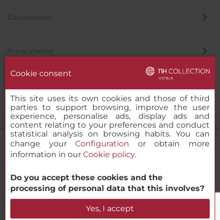
Cookiebeleid
Privacybeleid
Cookie consent
Klokkenluider
This site uses its own cookies and those of third
parties to support browsing, improve the user
experience, personalise ads, display ads and
content relating to your preferences and conduct
statistical analysis on browsing habits. You can
change your
Configuration
or obtain more
information in our
Cookie policy
.
NH Collection Antwerp Centre
Do you accept these cookies and the
© 2000-2026 MINOR HOTELS EUROPE & AMERICAS Santa Engracia
processing of personal data that this involves?
120. 28003 Madrid, Spanje
Beschikbaarheid controleren
Yes, I accept