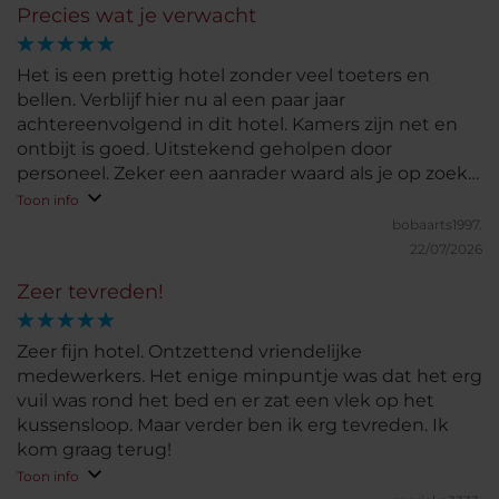
Precies wat je verwacht
Het is een prettig hotel zonder veel toeters en
bellen. Verblijf hier nu al een paar jaar
achtereenvolgend in dit hotel. Kamers zijn net en
ontbijt is goed. Uitstekend geholpen door
personeel. Zeker een aanrader waard als je op zoek
bent naar een gewoon net en prettig hotel.
Toon info
bobaarts1997.
22/07/2026
Zeer tevreden!
Zeer fijn hotel. Ontzettend vriendelijke
medewerkers. Het enige minpuntje was dat het erg
vuil was rond het bed en er zat een vlek op het
kussensloop. Maar verder ben ik erg tevreden. Ik
kom graag terug!
Toon info