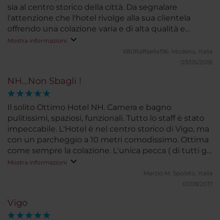
sia al centro storico della città. Da segnalare
l'attenzione che l'hotel rivolge alla sua clientela
offrendo una colazione varia e di alta qualità e
camere dotate di ogni confort. Da non dimenticare
Mostra informazioni
la cortesia e la professionalità di tutto il personale .
680Raffaella196.
Modena, Italia
03/05/2018
NH...Non Sbagli !
Il solito Ottimo Hotel NH. Camera e bagno
pulitissimi, spaziosi, funzionali. Tutto lo staff è stato
impeccabile. L'Hotel è nel centro storico di Vigo, ma
con un parcheggio a 10 metri comodissimo. Ottima
come sempre la colazione. L'unica pecca ( di tutti gli
NH ) è la WI FI che se si collega è lentissima ed è
Mostra informazioni
solo per leggere le email e poco altro. In tutti gli altri
Marzio M.
Spoleto, Italia
Hotel invece funziona sempre.... Dovreste lavorare su
01/09/2017
questo punto....
Vigo