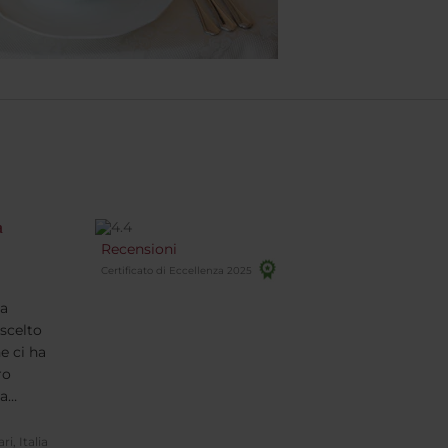
a
Recensioni
Certificato di Eccellenza 2025
na
 scelto
he ci ha
ro
la
 e il
omoda
ri, Italia