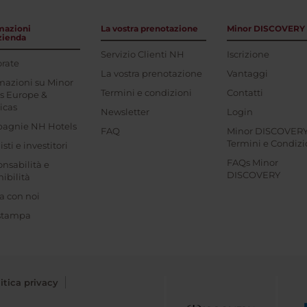
mazioni
La vostra prenotazione
Minor DISCOVERY
azienda
Servizio Clienti NH
Iscrizione
rate
La vostra prenotazione
Vantaggi
mazioni su Minor
Termini e condizioni
Contatti
s Europe &
icas
Newsletter
Login
agnie NH Hotels
FAQ
Minor DISCOVER
Termini e Condizi
sti e investitori
FAQs Minor
nsabilità e
DISCOVERY
nibilità
a con noi
 stampa
itica privacy