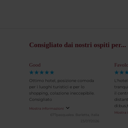
Consigliato dai nostri ospiti per...
Good
Favol
Ottimo hotel, posizione comoda
L'hotel
per i luoghi turistici e per lo
tranqu
shopping, colazione ineccepibile.
il cen
Consigliato
distant
di:bus
Mostra informazioni
partico
Mostra 
677pasqualea.
Barletta, Italia
client
23/07/2026
trovat