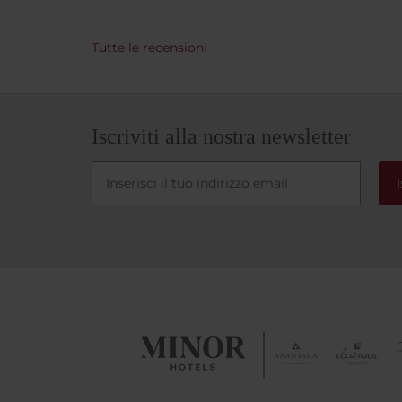
come:s
(monou
Tutte le recensioni
capell
balsa
per il 
strucca
camera
Iscriviti alla nostra newsletter
grande
molto 
I
fornisc
piscin
ubicata
dell'Ho
palestra. Abbiamo adorat
hotel.
l'esper
catena,