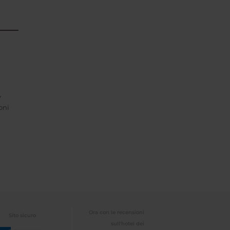
Y
oni
Ora con le recensioni
Sito sicuro
sull'hotel dei