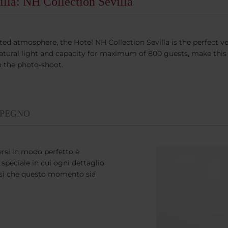
lla: NH Collection Sevilla
icated atmosphere, the Hotel NH Collection Sevilla is the perfect 
atural light and capacity for maximum of 800 guests, make this
o the photo-shoot.
MPEGNO
ersi in modo perfetto è
 speciale in cui ogni dettaglio
 sì che questo momento sia