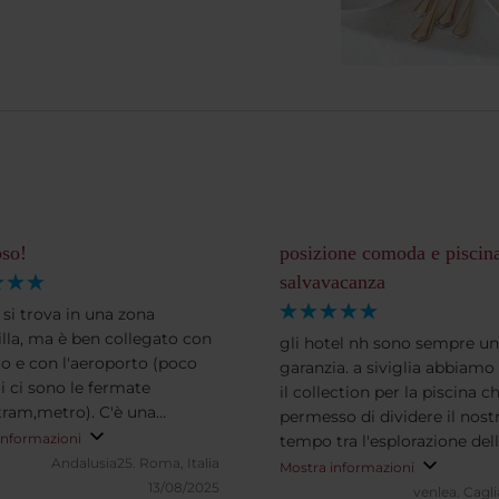
oso!
posizione comoda e piscin
salvavacanza
 si trova in una zona
illa, ma è ben collegato con
gli hotel nh sono sempre u
tro e con l'aeroporto (poco
garanzia. a siviglia abbiamo
i ci sono le fermate
il collection per la piscina c
,tram,metro). C'è una
permesso di dividere il nost
lare attenzione verso il
informazioni
tempo tra l'esplorazione del
e, infatti in camera abbiamo
Andalusia25.
Roma, Italia
torrida ma meravigliosa città
Mostra informazioni
o vari comfort
13/08/2025
relax al fresco. posizione c
venlea.
Caglia