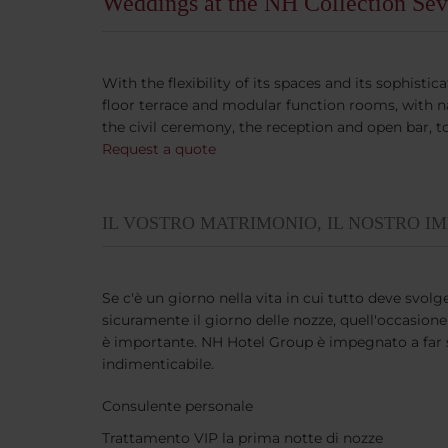
Weddings at the NH Collection Sevi
With the flexibility of its spaces and its sophist
floor terrace and modular function rooms, with n
the civil ceremony, the reception and open bar, t
Request a quote
IL VOSTRO MATRIMONIO, IL NOSTRO I
Se c'è un giorno nella vita in cui tutto deve svolg
sicuramente il giorno delle nozze, quell'occasione
è importante. NH Hotel Group è impegnato a far
indimenticabile.
Consulente personale
Trattamento VIP la prima notte di nozze