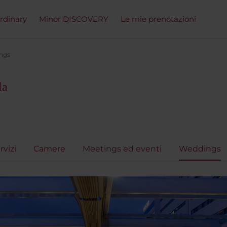
ordinary
Minor DISCOVERY
Le mie prenotazioni
ngs
la
rvizi
Camere
Meetings ed eventi
Weddings