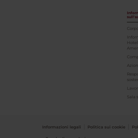
Infor
sull'
Corpo
Infor
Hotel
Amer
Comp
Azioni
Respo
soste
Lavor
Sala
Informazioni legali
Politica sui cookie
Pol