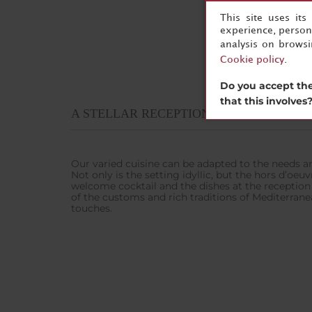
This site uses it
experience, persona
analysis on brows
Cookie policy
.
Do you accept the
that this involves
A STELLAR RECEPTION
Our varied cuisine can be adapted to the needs an
Not only is the setting idyllic, but the hors d’oeu
welcome cocktail and the dishes at the reception 
of the customs and rich traditions of Mediterrane
touches.