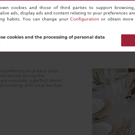
s own cookies and those of third parties to support browsing
lise ads, display ads and content relating to your preferences and
ing habits. You can change your
Configuration
or obtain more 
se cookies and the processing of personal data
?
d preferences of each diner.
vres served during the
are exquisite, a perfect blend
an cooking with local Sevillan