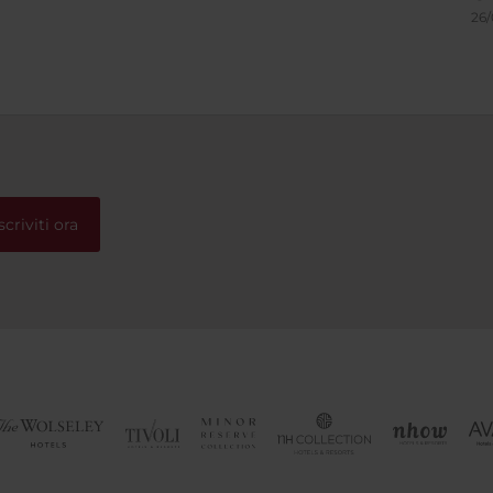
pazzolino e dentifricio
dell'hotel: in 15 minuti di pi
26
so) spazzola e pettine per
passeggiata si è nel cuore d
i (monouso),
città. servizi e locali disponib
mo/shampoo/bagnoschiuma/crema
fuori dall'hotel
corpo,kit fornito di dischetti
nti e cotton fioc). La
,inaspettatamente
,era dotata di un letto
spazioso e comodo. L'hotel
scriviti ora
e su richiesta i teli per la
a (gratuitamente), che è
 su una terrazza al 2° piano
tel, che include un bar e una
o questo
.ripeteremo sicuramente
ienza presso la stessa
in un'altra città.