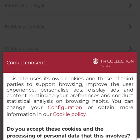
Informazioni legali
Politica sui cookie
Politica privacy
Cookie consent
Canale di segnalazione
This site uses its own cookies and those of third
parties to support browsing, improve the user
experience, personalise ads, display ads and
content relating to your preferences and conduct
statistical analysis on browsing habits. You can
change your
Configuration
or obtain more
information in our
Cookie policy
.
NH Collection San Sebastián Aránzazu
Do you accept these cookies and the
© 2000-2026 MINOR HOTELS EUROPE & AMERICAS Santa Engracia
processing of personal data that this involves?
120. 28003 Madrid, Spagna