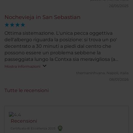
26/05/2025
Nochevieja in San Sebastian
Ottima sistemazione. L'unica pecca oggettiva
dell'albergo riguarda la posizione: si trova un po'
decentrato a 30 minuti a piedi dal centro che
possono essere un problema sebbene la
passeggiata lungo la Contxa sia meravigliosa (a
meno del freddo pungente e della frequente
Mostra informazioni
pioggia di dicembre come nel mio caso). Il servizio
themaninhvana.
Napoli, Italia
bus è consigliato. Passando ad altro, mi è capitato
08/01/2026
per due volte di non trovare nessuno in reception...
Tutte le recensioni
insomma, magari sono stato sfortunato. Il
bar/ristorante è consigliato, ottimo cibo e simpatia
(le quattro palline sul Servizio le dò grazie a loro)
Recensioni
Certificato di Eccellenza 2025