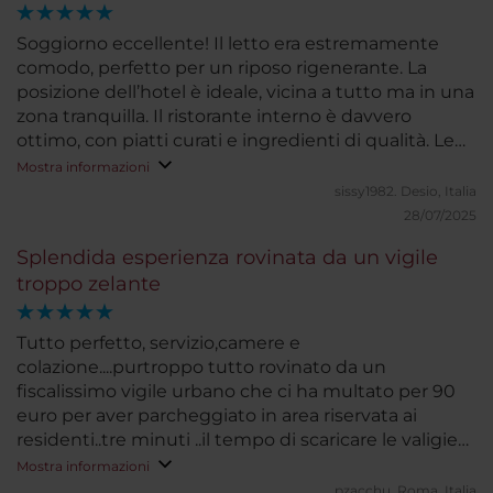
Soggiorno eccellente! Il letto era estremamente
comodo, perfetto per un riposo rigenerante. La
posizione dell’hotel è ideale, vicina a tutto ma in una
zona tranquilla. Il ristorante interno è davvero
ottimo, con piatti curati e ingredienti di qualità. Le
camere sono spaziose, ben arredate e molto pulite.
Mostra informazioni
Tornerò sicuramente!
sissy1982.
Desio, Italia
28/07/2025
Splendida esperienza rovinata da un vigile
troppo zelante
Tutto perfetto, servizio,camere e
colazione....purtroppo tutto rovinato da un
fiscalissimo vigile urbano che ci ha multato per 90
euro per aver parcheggiato in area riservata ai
residenti..tre minuti ..il tempo di scaricare le valigie
nella hall e tornare a spostare la macchina... Paesi
Mostra informazioni
Baschi non credo mi vedrete mai più...
pzacchu.
Roma, Italia