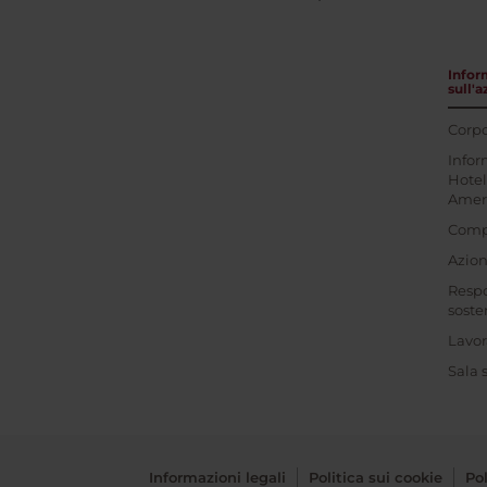
Infor
sull'
Corpo
Infor
Hotel
Amer
Comp
Azioni
Respo
soste
Lavor
Sala
Informazioni legali
Politica sui cookie
Pol