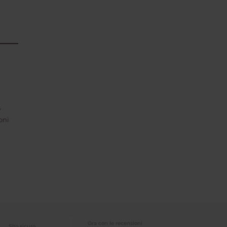
Y
oni
Ora con le recensioni
Sito sicuro