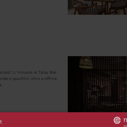
nale? Li troverai al Talay Bar.
de e spuntini, oltre a offrire
a.
t