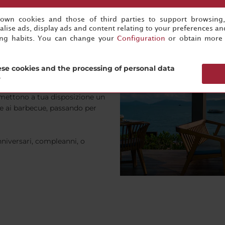
s own cookies and those of third parties to support browsing
lise ads, display ads and content relating to your preferences and
ing habits. You can change your
Configuration
or obtain more 
ureranno per tutta la vita
iere qualsiasi location, anche
se cookies and the processing of personal data
?
lo mettono a tua disposizione un
re ai barbecue, passando per
niversari, compleanni, o