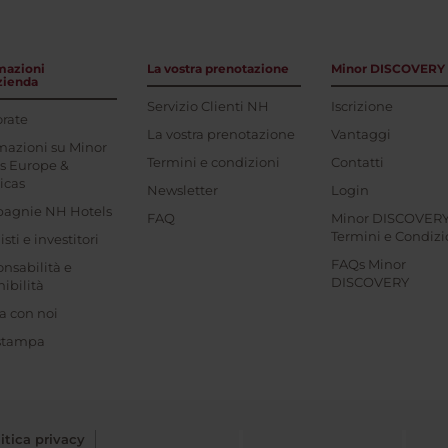
mazioni
La vostra prenotazione
Minor DISCOVERY
azienda
Servizio Clienti NH
Iscrizione
rate
La vostra prenotazione
Vantaggi
mazioni su Minor
Termini e condizioni
Contatti
s Europe &
icas
Newsletter
Login
agnie NH Hotels
FAQ
Minor DISCOVER
Termini e Condizi
sti e investitori
FAQs Minor
nsabilità e
DISCOVERY
nibilità
a con noi
 stampa
itica privacy