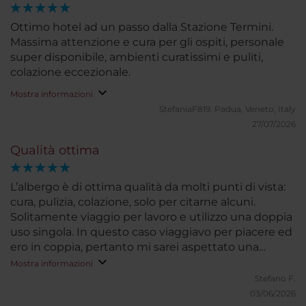
Ottimo hotel ad un passo dalla Stazione Termini.
Massima attenzione e cura per gli ospiti, personale
super disponibile, ambienti curatissimi e puliti,
colazione eccezionale.
Mostra informazioni
StefaniaF819.
Padua, Veneto, Italy
27/07/2026
Qualità ottima
L’albergo è di ottima qualità da molti punti di vista:
cura, pulizia, colazione, solo per citarne alcuni.
Solitamente viaggio per lavoro e utilizzo una doppia
uso singola. In questo caso viaggiavo per piacere ed
ero in coppia, pertanto mi sarei aspettato una
camera un po’ più grande (disponibile perché
Mostra informazioni
assegnata a conoscenti che viaggiavano da soli).
Stefano F.
03/06/2026