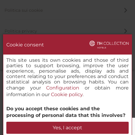
Politica sui cookie
Politica privacy
Cookie consent
Canale di segnalazione
This site uses its own cookies and those of third
parties to support browsing, improve the user
experience, personalise ads, display ads and
content relating to your preferences and conduct
statistical analysis on browsing habits. You can
change your
Configuration
or obtain more
information in our
Cookie policy
.
NH Collection Roma Palazzo
Cinquecento
Do you accept these cookies and the
© 2000-2026 MINOR HOTELS EUROPE & AMERICAS Santa Engracia
processing of personal data that this involves?
120. 28003 Madrid, Spagna
Verifica la disponibilità
Yes, I accept