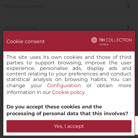
Politica sui cookie
Politica privacy
Cookie consent
Canale di segnalazione
This site uses its own cookies and those of third
parties to support browsing, improve the user
experience, personalise ads, display ads and
content relating to your preferences and conduct
statistical analysis on browsing habits. You can
change your
Configuration
or obtain more
information in our
Cookie policy
.
NH Collection Porto Batalha
Do you accept these cookies and the
© 2000-2026 MINOR HOTELS EUROPE & AMERICAS Santa Engracia
processing of personal data that this involves?
120. 28003 Madrid, Spagna
Verifica la disponibilità
Yes, I accept